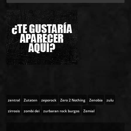
zentral
Zutaten
zeporock
Zero 2 Nothing
Zenobia
zulu
zirrosis
zombi dei
zurbaran rock burgos
Zemial