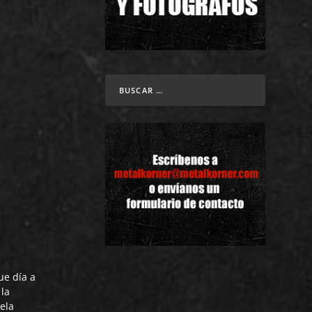
ue día a
 la
gela