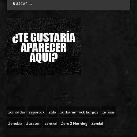
zombi dei
zeporock
zulu
zurbaran rock burgos
zirrosis
Zenobia
Zutaten
zentral
Zero 2 Nothing
Zemial