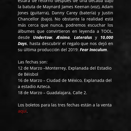
estará de retorno después de una década bajo
la batuta de Maynard James Keenan (voz), Adam
Jones (guitarra), Danny Carey (batería) y Justin
Chancellor (bajo). No obstante la realidad está
más cerca que nunca, podremos escuchar los
álbumes que convirtieron en leyenda a TOOL,
desde
Undertow
,
Ænima
,
Lateralus
y
10,000
Days
, hasta descubrir el regalo que nos dejó en
su última producción del 2019:
Fear Inoculum
.
Las fechas son:
12 de Marzo –Monterrey, Explanada del Estadio
de Béisbol
16 de Marzo – Ciudad de México, Explanada del
a estadio Azteca.
18 de Marzo – Guadalajara, Calle 2.
Los boletos para las tres fechas están a la venta
aquí
.