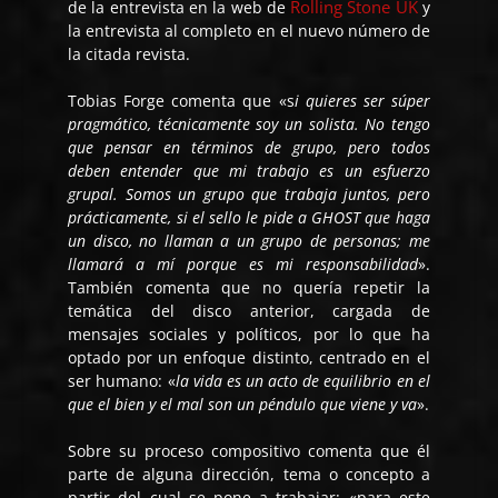
Rolling Stone UK
de la entrevista en la web de
y
la entrevista al completo en el nuevo número de
la citada revista.
Tobias Forge comenta que «s
i quieres ser súper
pragmático, técnicamente soy un solista. No tengo
que pensar en términos de grupo, pero todos
deben entender que mi trabajo es un esfuerzo
grupal. Somos un grupo que trabaja juntos, pero
prácticamente, si el sello le pide a GHOST que haga
un disco, no llaman a un grupo de personas; me
llamará a mí porque es mi responsabilidad
».
También comenta que no quería repetir la
temática del disco anterior, cargada de
mensajes sociales y políticos, por lo que ha
optado por un enfoque distinto, centrado en el
ser humano: «
la vida es un acto de equilibrio en el
que el bien y el mal son un péndulo que viene y va
».
Sobre su proceso compositivo comenta que él
parte de alguna dirección, tema o concepto a
partir del cual se pone a trabajar: «para este