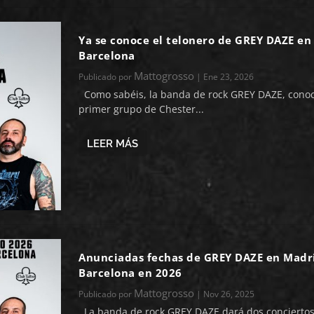
Ya se conoce el telonero de GREY DAZE en
Barcelona
Mattogrosso
Publicado por
|
Ene 23, 2026
Como sabéis, la banda de rock GREY DAZE, conoci
primer grupo de Chester...
LEER MÁS
Anunciadas fechas de GREY DAZE en Madr
Barcelona en 2026
Mattogrosso
Publicado por
|
Nov 26, 2025
La banda de rock GREY DAZE dará dos conciertos