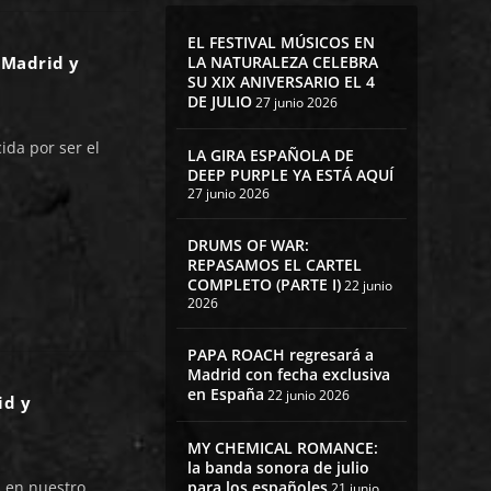
EL FESTIVAL MÚSICOS EN
LA NATURALEZA CELEBRA
 Madrid y
SU XIX ANIVERSARIO EL 4
DE JULIO
27 junio 2026
da por ser el
LA GIRA ESPAÑOLA DE
DEEP PURPLE YA ESTÁ AQUÍ
27 junio 2026
DRUMS OF WAR:
REPASAMOS EL CARTEL
COMPLETO (PARTE I)
22 junio
2026
PAPA ROACH regresará a
Madrid con fecha exclusiva
en España
22 junio 2026
id y
MY CHEMICAL ROMANCE:
la banda sonora de julio
 en nuestro
para los españoles
21 junio