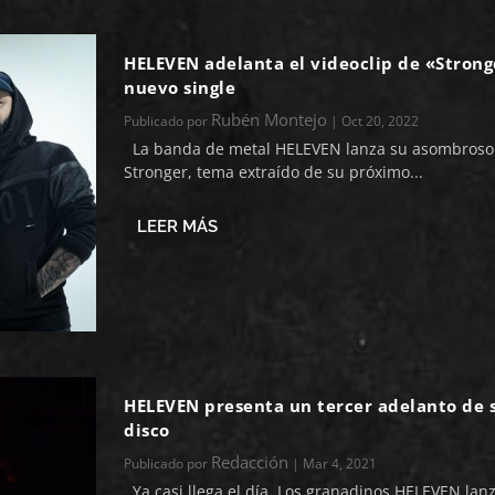
HELEVEN adelanta el videoclip de «Strong
nuevo single
Rubén Montejo
Publicado por
|
Oct 20, 2022
La banda de metal HELEVEN lanza su asombroso
Stronger, tema extraído de su próximo...
LEER MÁS
HELEVEN presenta un tercer adelanto de 
disco
Redacción
Publicado por
|
Mar 4, 2021
Ya casi llega el día. Los granadinos HELEVEN lanza