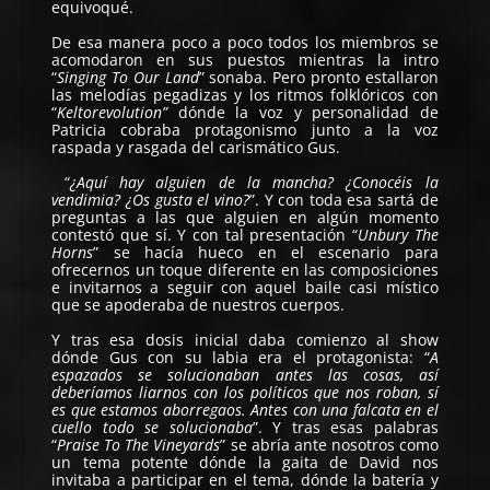
equivoqué.
De esa manera poco a poco todos los miembros se
acomodaron en sus puestos mientras la intro
“
Singing To Our Land
” sonaba. Pero pronto estallaron
las melodías pegadizas y los ritmos folklóricos con
“
Keltorevolution”
dónde la voz y personalidad de
Patricia cobraba protagonismo junto a la voz
raspada y rasgada del carismático Gus.
“
¿Aquí hay alguien de la mancha? ¿Conocéis la
vendimia? ¿Os gusta el vino?
”. Y con toda esa sartá de
preguntas a las que alguien en algún momento
contestó que sí. Y con tal presentación “
Unbury The
Horns
” se hacía hueco en el escenario para
ofrecernos un toque diferente en las composiciones
e invitarnos a seguir con aquel baile casi místico
que se apoderaba de nuestros cuerpos.
Y tras esa dosis inicial daba comienzo al show
dónde Gus con su labia era el protagonista: “
A
espazados se solucionaban antes las cosas, así
deberíamos liarnos con los políticos que nos roban, sí
es que estamos aborregaos. Antes con una falcata en el
cuello todo se solucionaba
”. Y tras esas palabras
“
Praise To The Vineyards
” se abría ante nosotros como
un tema potente dónde la gaita de David nos
invitaba a participar en el tema, dónde la batería y