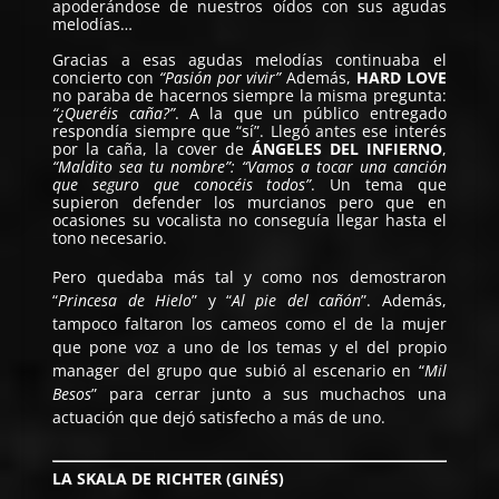
apoderándose de nuestros oídos con sus agudas
melodías…
Gracias a esas agudas melodías continuaba el
concierto con
“Pasión por vivir”
Además,
HARD LOVE
no paraba de hacernos siempre la misma pregunta:
“¿Queréis caña?”
. A la que un público entregado
respondía siempre que “sí”. Llegó antes ese interés
por la caña, la cover de
ÁNGELES DEL INFIERNO
,
“Maldito sea tu nombre”:
“Vamos a tocar una canción
que seguro que conocéis todos”
. Un tema que
supieron defender los murcianos pero que en
ocasiones su vocalista no conseguía llegar hasta el
tono necesario.
Pero quedaba más tal y como nos demostraron
“
Princesa de Hielo
” y “
Al pie del cañón
”. Además,
tampoco faltaron los cameos como el de la mujer
que pone voz a uno de los temas y el del propio
manager del grupo que subió al escenario en “
Mil
Besos
” para cerrar junto a sus muchachos una
actuación que dejó satisfecho a más de uno.
LA SKALA DE RICHTER (GINÉS)