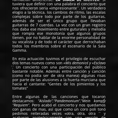
tuviera que definir con una palabra el concierto que
nos ofrecieron seria «impresionante´´. Un verdadero
elogio a la técnica, los cambios de ritmo, las escalas
complejas sobre todo por parte de los guitarras,
además de ser el único grupo que llevaban
guitarras de 7 cuerdas. La voz con un gran registro
nos daba ese movimiento entre guturales y melodía
que rompía ese monotonía que algunos grupos
tienen, por no hablar de la enorme personalidad de
su vocalista y de todo el carácter que derrochaban
todos los miembros sobre el escenario de la Sala
Gamma.
En esta actuación tuvimos el privilegio de escuchar
dos temas nuevos como son
«Mis demonios´´ y «Esclavo
´´.
Un concierto con una participación del público
bastante notable. Además entre canción y canción
(como no podía ser de otra manea) algunas risas
por parte de las alusiones a la huerta murciana que
hacia el cantante: “Gentes de los pimientos y los
tomates”
Entre algunas de las canciones que tocaron
destacamos:
“Aislado”,“Pandemonium”,”Mein kampf´´y
“Requiem”.
Pero acabó el concierto y nos quedamos
con ganas de mas, así que como un coro poli tonó
pedimos reiteradas veces «otra, otra, otra ´´ y
acabaron apoteósicamente con una versión de