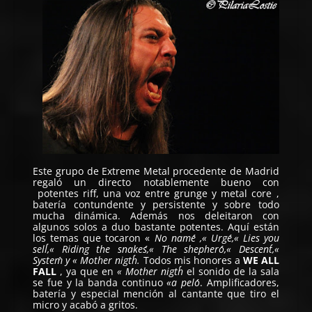
Este grupo de Extreme Metal procedente de Madrid
regaló un directo notablemente bueno con
potentes riff, una voz entre grunge y metal core ,
batería contundente y persistente y sobre todo
mucha dinámica. Además nos deleitaron con
algunos solos a duo bastante potentes. Aquí están
los temas que tocaron «
No name´´ ,« Urge´´,« Lies you
sell´´,« Riding the snakes´´,« The shephero´´,« Descent´´,«
System´´ y « Mother nigth´´.
Todos mis honores a
WE ALL
FALL
, ya que en
« Mother nigth´´
el sonido de la sala
se fue y la banda continuo
«a pelo´´
. Amplificadores,
batería y especial mención al cantante que tiro el
micro y acabó a gritos.