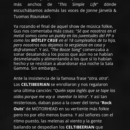
más anchos de “
This Simple Life
” dónde
escuchábamos además las voces de
Jonne Järvelä &
Tuomas Rounakari.
Ya rozando el final de aquel show de música folkie,
Gus nos comentaba más cosas: “
Sé que nosotros en el
metal somos como un punky en las juventudes del PP o
como los
MÖTLEY CRUE
en el 18 cumpleaños de tu hija,
pero nosotros nos dejamos la vergüenza en casa y
disfrutamos
”. Y así, “
The Booze Song
” comenzaba a
sonar desatando a los pocos que aún no se habían
desmelanado y alimentando a los que sí lo habían
hecho y se resistían a abandonar esa noche la Sala
Gamma. Sin embargo…
Ante la insistencia de la famosa frase “
otra, otra
”.
Los
CELTIBEERIAN
se enrollaron y nos regalaron
una última canción: “
Quién sepa inglés que se tape los
oídos porque me voy a
inventar
la letra
”. Y así tan
misteriosos, daban paso a la cover del tema “
Rock
Outs
” de MÖTORHEAD en su vertiente más folkie
pero no por ello menos buena. Y así señores con el
ritmo puesto, las melenas al viento y la gente
bailando se despedían los
CELTIBEERIAN
que