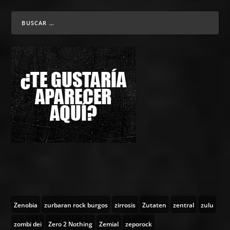
Zenobia
zurbaran rock burgos
zirrosis
Zutaten
zentral
zulu
zombi dei
Zero 2 Nothing
Zemial
zeporock