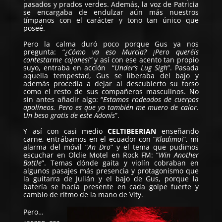
pasados y prados verdes. Además, la voz de Patricia
se encargaba de endulzar aún más nuestros
tímpanos con el carácter y tono tan único que
poseé.
Pero la calma duró poco porque Gus ya nos
pregunta: “
¿Cómo va eso Murcia? ¡Pero queréis
contestarme cojones!”
y así con ese acento tan propio
suyo, entraba en acción “
Under’s Lug Sigh
”. Pasada
aquella tempestad, Gus se liberaba del bajo y
además procedía a dejar al descubierto su torso
como el resto de sus compañeros masculinos. No
sin antes añadir algo: “
Estamos rodeados de cuerpos
apolíneos. Pero es que yo también me muero de calor.
Un beso gratis de este Adonís
”.
Y así con casi medio
CELTIBEERIAN
enseñando
carne, entrábamos en el ecuador con “
Kladimo
i”, mi
alarma del móvil “
An Dro
” y el tema que pudimos
escuchar en Oldie Motel en Rock FM: “
Win Another
Battle
”. Temas dónde gaita y violín cobraban en
algunos pasajes más presencia y protagonismo que
la guitarra de Julián y el bajo de Gus, porque la
batería se hacía presente en cada golpe fuerte y
cambio de ritmo de la mano de Vity.
Pero…