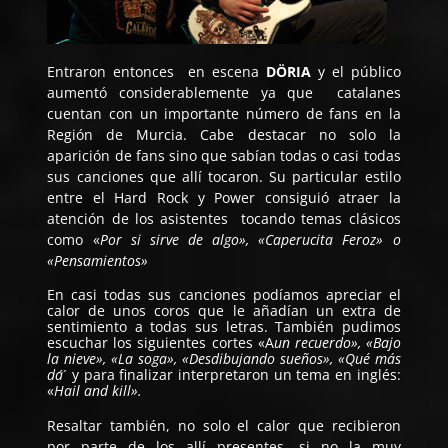
Entraron entonces en escena
DÖRIA
y el público
aumentó considerablemente ya que catalanes
cuentan con un importante número de fans en la
Región de Murcia. Cabe destacar no solo la
aparición de fans sino que sabían todas o casi todas
sus canciones que allí tocaron. Su particular estilo
entre el Hard Rock y Power consiguió atraer la
atención de los asistentes tocando temas clásicos
como «
Por si sirve de algo», «Caperucita Feroz» o
«Pensamientos»
En casi todas sus canciones podíamos apreciar el
calor de unos coros que le añadían un extra de
sentimiento a todas sus letras. También pudimos
escuchar los siguientes cortes «A
un recuerdo», «Bajo
la nieve», «La soga», «Desdibujando sueños», «Qué más
da´
´ y para finalizar interpretaron un tema en inglés:
«
Hail and kill».
Resaltar también, no solo el calor que recibieron
por parte de los allí presentes, si no la muy