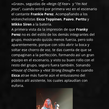
«
Grace
«, seguidas de «
Reign Of Fear
» y “
I’m Not
Jesus
”, cuando entró por primera vez en el escenario
el cantante
Frankie Perez
. Acompañando a los
violonchelistas
Eicca Toppinen
,
Paavo
,
Perttu
y
Mikko Siren
a la batería.
A primera vista da la impresión de que
Franky
Perez
no es del estilo de los demás integrantes del
grupo, mostrando quizás menos fuerza, pero solo
aparentemente, porque con sólo abrir la boca y
soltar ese chorro de voz, te das cuenta de que se
compaginan a la perfección, formando así un gran
equipo en el escenario, y visto su buen rollo con el
resto del grupo, seguro fuera también. Sonando
«
House of Chains
» y «
Not Strong Enough
» es cuando
Eicca
atrae más fuerte aún el entusiasmo del
público allí asistente, los cuales aplaudían con
euforia.