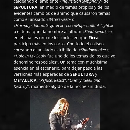
caldeando el ambiente «
Inquisition Symphony
» de
SEPULTURA
, en medio de temas propios y de los
evidentes cambios de ánimo que causaron temas
como el ansiado «
Bittersweet
» o
«
Harmageddon
«. Siguieron con «
Hope
«, «
Riot Lights
»
o el tema que da nombre al álbum «
Shadowmaker
«,
en el cual es uno de los cortes en que
Eicca
participa más en los coros. Con todo el coliseo
coreando el ansiado estribillo de «
Shadowmaker
«,
«
Hole In My Soul
» fue uno de los temas de los que yo
denomino “especiales”. Un tema con muchísima
esencia en el escenario, para dejar paso a las
versiones más esperadas de
SEPULTURA
y
METALLICA
: “
Refuse, Resist
”, “
One
” y “
Seek and
Destroy
”, momento álgido de la noche sin duda.