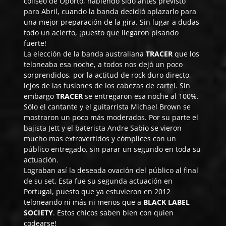
coliseo de Oporto, habiendo sido antes previsto
para Abril, cuando la banda decidió aplazarlo para
una mejor preparación de la gira. Sin lugar a dudas
todo un acierto, ¡puesto que llegaron pisando
fuerte!
La elección de la banda australiana
TRACER
que los
teloneaba esa noche, a todos nos dejó un poco
sorprendidos, por la actitud de rock duro directo,
lejos de las fusiones de los cabezas de cartel. Sin
embargo
TRACER
se entregaron esa noche al 100%.
Sólo el cantante y el guitarrista Michael Brown se
mostraron un poco más moderados. Por su parte el
bajista Jett y el baterista Andre Sabio se vieron
mucho mas extrovertidos y cómplices con un
público entregado, sin parar un segundo en toda su
actuación.
Lograban así la deseada ovación del público al final
de su set. Esta fue su segunda actuación en
Portugal, puesto que ya estuvieron en 2012
teloneando ni más ni menos que a
BLACK LABEL
SOCIETY
. Estos chicos saben bien con quien
codearse!