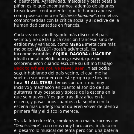
el deathcore. Agresividad, melodías y blast beats a
piñón es lo que encontramos, además de algunos
breakdowns contundentes que te harán cabecear
como poseso como en “
Richesse humaine
”, con letras
comprometidas con la crítica social y al declive de la
humanidad cantadas en francés.
Cada vez nos van llegando más discos del país
vecino, y no de la típica canción francesa, sino de
estilos muy variados, como
MERGE
(metalcore más
melodico),
ALCEST
(post/black/metal), los
inconmensurables
GOJIRA
,
DAGOBA
o
HACRIDE
(death metal melódico/progresivo), que me
sorprendieron cuando escuche su último trabajo
Back to Where You´ve Never Been
…
Y así podía
seguir hablando del país vecino, el cual me ha
vuelto a sorprender con este grupo que hoy nos
toca,
91 ALL STARS
, temas con un ritmo muy
incisivo y machacón en cuanto al sonido de sus
guitarras muy pesadas y típicas de la escena en la
que se mueven. Y es que tras diez años en la
escena, y pasar unos cuantos a la sombra en la
escena más underground quieren volver de pleno a
primera fila y el disco lo merece.
Tras la introducción, comienzan a machacarnos con
“
Omniscience
”, con coros muy hardcores, incluso en
el desarrollo musical del tema pero con una batería