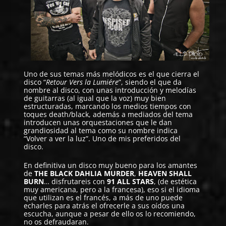
Uno de sus temas más melódicos es el que cierra el
disco “
Retour Vers la Lumiére
”, siendo el que da
nombre al disco, con unas introducción y melodías
de guitarras (al igual que la voz) muy bien
estructuradas, marcando los medios tiempos con
toques death/black, además a mediados del tema
introducen unas orquestaciones que le dan
grandiosidad al tema como su nombre indica
“Volver a ver la luz”. Uno de mis preferidos del
disco.
En definitiva un disco muy bueno para los amantes
de
THE BLACK DAHLIA MURDER
,
HEAVEN SHALL
BURN
… disfrutareis con
91 ALL STARS
, (de estética
muy americana, pero a la francesa), eso si el idioma
que utilizan es el francés, a más de uno puede
echarles para atrás el ofrecerle a sus oídos una
escucha, aunque a pesar de ello os lo recomiendo,
no os defraudaran.