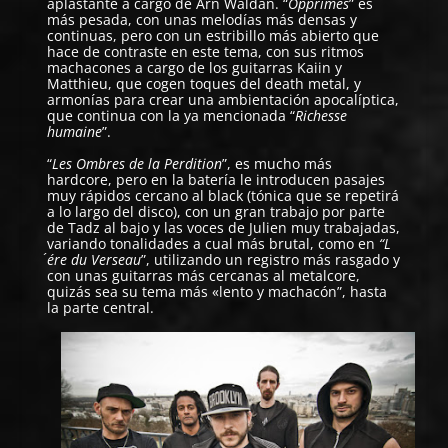
aplastante a cargo de Arn Waldan. “
Opprimés
” es
más pesada, con unas melodías más densas y
continuas, pero con un estribillo más abierto que
hace de contraste en este tema, con sus ritmos
machacones a cargo de los guitarras Kaiin y
Matthieu, que cogen toques del death metal, y
armonías para crear una ambientación apocalíptica,
que continua con la ya mencionada “
Richesse
humaine
”.
“
Les Ombres de la Perdition
”, es mucho más
hardcore, pero en la batería le introducen pasajes
muy rápidos cercano al black (tónica que se repetirá
a lo largo del disco), con un gran trabajo por parte
de Tadz al bajo y las voces de Julien muy trabajadas,
variando tonalidades a cual más brutal, como en
“L
´ére du Verseau
”, utilizando un registro más rasgado y
con unas guitarras más cercanas al metalcore,
quizás sea su tema más «lento y machacón”, hasta
la parte central.