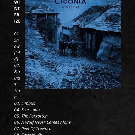
WI
NT
ER
IZE
01.
Sn
ow
fiel
ds
02.
Elo
ina
’s
Sin
n
03. Limbus
04. Scarsman
05. The Forgotten
06. A Wolf Never Comes Alone
07. Reel Of Trevinca
08. Forestwalk