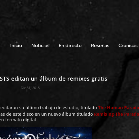
Inicio
Noticias
En directo
Reseñas
Crónicas
S editan un álbum de remixes gratis
Dic 31, 2015
editaran su último trabajo de estudio, titulado
The Human Parad
as de este disco en un nuevo álbum titulado
Remixing The Parad
n formato digital.