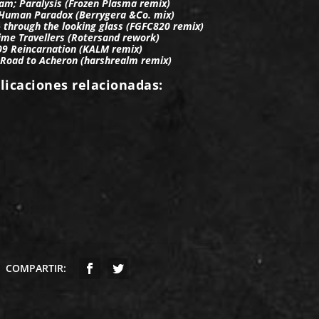
am; Paralysis (Frozen Plasma remix)
Human Paradox (Berrygera &Co. mix)
through the looking glass (FGFC820 remix)
ime Travellers (Rotersand rework)
09 Reincarnation (KALM remix)
 Road to Acheron (harshrealm remix)
licaciones relacionadas:
COMPARTIR: