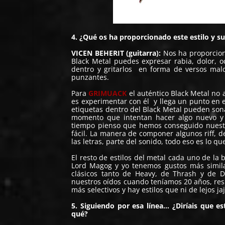
4. ¿Qué os ha proporcionado este estilo y s
VICEN BEHERIT (guitarra):
Nos ha proporcion
Black Metal puedes expresar rabia, dolor, 
dentro y gritarlos en forma de versos mal
punzantes.
Para
GRIMUACK
el auténtico Black Metal no
es experimentar con él y llega un punto en e
etiquetas dentro del Black Metal pueden son
momento que intentan hacer algo nuevo y 
tiempo pienso que hemos conseguido nuestro
fácil. La manera de componer algunos riff, d
las letras, parte del sonido, todo eso es lo qu
El resto de estilos del metal cada uno de l
Lord Magog y yo tenemos gustos más similar
clásicos tanto de Heavy, de Thrash y de
nuestros oídos cuando teníamos 20 años, re
más selectivos y hay estilos que ni de lejos jaj
5. Siguiendo por esa línea… ¿Diríais que e
qué?