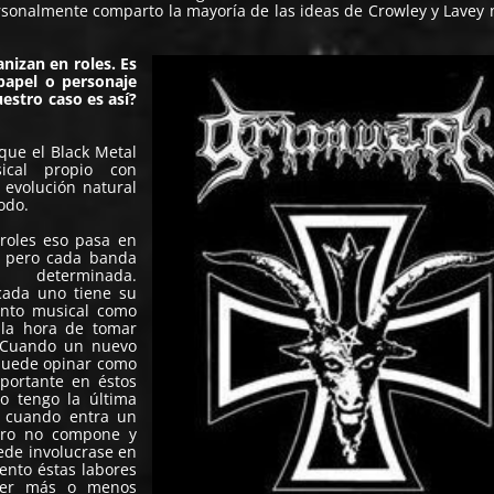
sonalmente comparto la mayoría de las ideas de Crowley y Lavey 
nizan en roles. Es
apel o personaje
estro caso es así?
ue el Black Metal
ical propio con
 evolución natural
odo.
roles eso pasa en
l pero cada banda
eterminada.
ada uno tiene su
anto musical como
 la hora de tomar
. Cuando un nuevo
puede opinar como
portante en éstos
o tengo la última
, cuando entra un
ero no compone y
ede involucrase en
ento éstas labores
ner más o menos