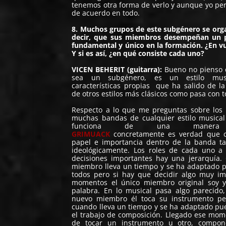
tenemos otra forma de verlo y aunque yo per
de acuerdo en todo.
8. Muchos grupos de este subgénero se orga
decir, que sus miembros desempeñan un p
fundamental y único en la formación. ¿En vu
Y si es así, ¿en qué consiste cada uno?
VICEN BEHERIT (guitarra):
Bueno no pienso q
sea un subgénero, es un estilo mus
características propias que ha salido de la
de otros estilos más clásicos como pasa con t
Respecto a lo que me preguntas sobre los 
muchas bandas de cualquier estilo musica
funciona de una manera d
GRIMUACK
concretamente es verdad que c
papel e importancia dentro de la banda t
ideológicamente. Los roles de cada uno a
decisiones importantes hay una jerarquía
miembro lleva un tiempo y se ha adaptado 
todos pero si hay que decidir algo muy im
momentos el único miembro original soy y
palabra. En lo musical pasa algo parecido
nuevo miembro él toca su instrumento p
cuando lleva un tiempo y se ha adaptado pu
el trabajo de composición. Llegado ese mom
de tocar un instrumento u otro, compo