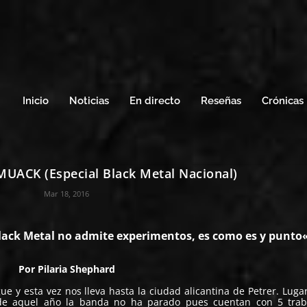
Inicio
Noticias
En directo
Reseñas
Crónicas
MUACK (Especial Black Metal Nacional)
Mar 18, 2016
lack Metal no admite experimentos, es como es y punto
Por
Pilaria Shephard
ue y esta vez nos lleva hasta la ciudad alicantina de Petrer. Luga
de aquel año la banda no ha parado pues cuentan con 5 trab