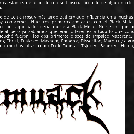
ros estamos de acuerdo con su filosofía por ello de algún modo 
a.
 de Celtic Frost y más tarde Bathory que influenciaron a mucha
y conocemos. Nuestros primeros contactos con el Black Metal
ero por aquí nadie decía que era Black Metal. No sé en qué 
Metal pero ya sabíamos que eran diferentes a todo lo que cono
cuché fueron los dos primeros discos de Impaled Nazarene, 
ing Christ, Enslaved, Mayhem, Emperor, Dissection, Marduk y alg
eron muchas otras como Dark Funeral, Tsjuder, Behexen, Horna,