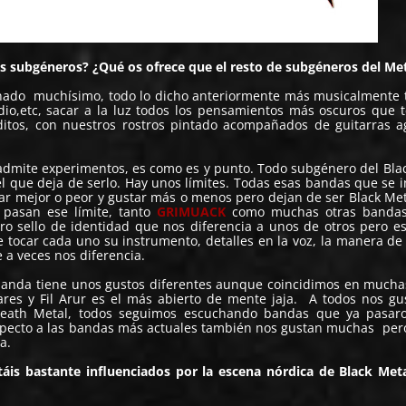
us subgéneros? ¿Qué os ofrece que el resto de subgéneros del Me
ado muchísimo, todo lo dicho anteriormente más musicalmente 
odio,etc, sacar a la luz todos los pensamientos más oscuros que
ditos, con nuestros rostros pintado acompañados de guitarras 
 admite experimentos, es como es y punto. Todo subgénero del Bla
l que deja de serlo. Hay unos límites. Todas esas bandas que se 
ar mejor o peor y gustar más o menos pero dejan de ser Black Met
pasan ese límite, tanto
GRIMUACK
como muchas otras bandas
 sello de identidad que nos diferencia a unos de otros pero e
e tocar cada uno su instrumento, detalles en la voz, la manera de 
e a veces nos diferencia.
a banda tiene unos gustos diferentes aunque coincidimos en mucha
es y Fil Arur es el más abierto de mente jaja. A todos nos gu
 Death Metal, todos seguimos escuchando bandas que ya pasar
specto a las bandas más actuales también nos gustan muchas pe
a.
stáis bastante influenciados por la escena nórdica de Black Met