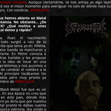
xurgat Satanás
. Aunque ciertamente, se nos antoja ya algo leja
dad sea el mejor momento para averiguar no solo de dónde nace su
turo. Con vosotros,
GRIMUACK
:
que hemos abierto en Metal
estancia. No obstante… ¿De
CK? ¿Qué motiva a unos
tal denso y rápido?
a, Pues el nacimiento
todo surgió a raíz de la
a que tenía yo en Villena,
 esa banda se marcharon y
lante. En Petrer conocía a
ras bandas y les propuse
a la idea de tocar en una
 problemas y nos pusimos a
 de cambiar el nombre a la
Al principio tocábamos los
ados pero muy pronto ya
nombre de
GRIMUACK
.
Black Metal fue que es un
s. En esa época no creo que
 en éste país, dónde más
ro yo diría que por nuestra
tal pronto te dabas cuenta
úsica extrema, iba unido a