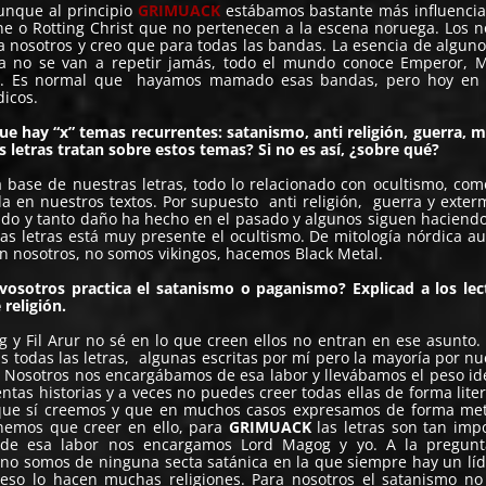
nque al principio
GRIMUACK
estábamos bastante más influencia
e o Rotting Christ que no pertenecen a la escena noruega. Los 
ra nosotros y creo que para todas las bandas. La esencia de alguno
na no se van a repetir jamás, todo el mundo conoce Emperor, 
etc. Es normal que hayamos mamado esas bandas, pero hoy en 
dicos.
e hay “x” temas recurrentes: satanismo, anti religión, guerra, m
 letras tratan sobre estos temas? Si no es así, ¿sobre qué?
a base de nuestras letras, todo lo relacionado con ocultismo, co
da en nuestros textos. Por supuesto anti religión, guerra y exter
ndo y tanto daño ha hecho en el pasado y algunos siguen haciend
as letras está muy presente el ocultismo. De mitología nórdica a
n nosotros, no somos vikingos, hacemos Black Metal.
 vosotros practica el satanismo o paganismo? Explicad a los lec
 religión.
y Fil Arur no sé en lo que creen ellos no entran en ese asunto
s todas las letras, algunas escritas por mí pero la mayoría por nu
. Nosotros nos encargábamos de esa labor y llevábamos el peso id
entas historias y a veces no puedes creer todas ellas de forma lite
 que sí creemos y que en muchos casos expresamos de forma met
emos que creer en ello, para
GRIMUACK
las letras son tan imp
de esa labor nos encargamos Lord Magog y yo. A la pregunt
no somos de ninguna secta satánica en la que siempre hay un líd
s) eso lo hacen muchas religiones. Para nosotros el satanismo no