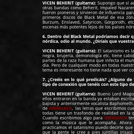
VICEN BEHERIT (guitarra):
Supongo que sí au
otras bandas como Beherit, Impaled Nazaren
fueron pioneros y sirvieron de influencia pa
primeros discos de Black Metal de esa zo
Burzum, Enslaved, Satyricon, Gorgoroth, 
escenas más potentes lejos de los países nór
6. Dentro del Black Metal podríamos decir qu
nórdica, odio
al mundo. ¿Diríais que vuestras
VICEN BEHERIT (guitarra):
El satanismo es l
negra, brujería, demonología etc, tiene cabi
partes de la raza humana que infecta el mu
día. Pero de cualquier modo en todas nuestr
tema es interesante no tiene nada que ver co
7. ¿Creéis en lo qué predicáis? ¿Alguno de
tipo de conexión que tenéis con este tipo de
VICEN BEHERIT (guitarra):
Bueno Lord Magog 
ellos entraron en la banda ya estaban escrita
bajista y anteriormente vocalista Baphometh
de
GRIMUACK
, las letras que escribimos cu
todas tiene un trasfondo de realidad en la
Cuando escribimos algo para
GRIMUACK
ten
como la música que le acompaña. Ahora 
practicamos el satanismo puedo decirte que 
que la gente le cree a pies juntillas (risa