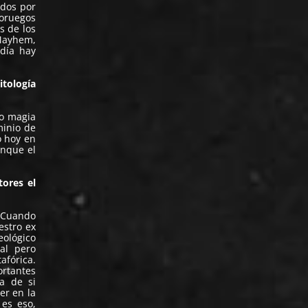
dos por
noruegos
s de los
Mayhem,
día hay
itología
mo magia
minio de
o hoy en
unque el
tores el
. Cuando
estro ex
eológico
ral pero
afórica.
ortantes
a de si
er en la
 es eso,