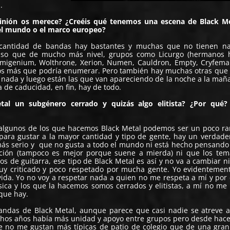
s.
opinión os merece? ¿Creéis qué tenemos una escena de Black Me
el mundo o el marco europeo?
a cantidad de bandas hay bastantes y muchas que no tienen n
ienso que de mucho más nivel, grupos como Licurgo (hermanos 
migenium, Wolthrone, Xerion, Numen, Cauldron, Empty, Cryfemal
hos más que podría enumerar. Pero también hay muchas otras qu
 nada y luego están las que van apareciendo de la noche a la mañ
 de caducidad, en fin, hay de todo.
tal un subgénero cerrado y quizás algo elitista? ¿Por qué? 
algunos de los que hacemos Black Metal podemos ser un poco rar
para gustar a la mayor cantidad y tipo de gente, hay un verdade
ás serio y que no gusta a todo el mundo ni está hecho pensando 
ión (tampoco es mejor porque suene a mierda) ni que los tem
s de guitarra, ese tipo de Black Metal es así y no va a cambiar ni
muy criticado y poco respetado por mucha gente. Yo evidentemen
ida. Yo no voy a respetar nada a quien no me respeta a mí y por 
ca y los que la hacemos somos cerrados y elitistas, a mí no me
que hay.
bandas de Black Metal, aunque parece que casi nadie se atreve a
hos años había más unidad y apoyo entre grupos pero desde hac
e no me gustan más típicas de patio de colegio que de una gra