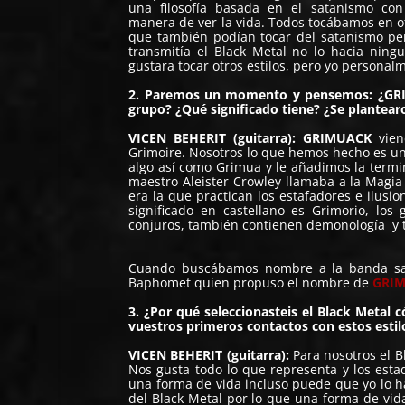
una filosofía basada en el satanismo co
manera de ver la vida. Todos tocábamos en ot
que también podían tocar del satanismo pe
transmitía el Black Metal no lo hacia nin
gustara tocar otros estilos, pero yo persona
2. Paremos un momento y pensemos: ¿GRIM
grupo? ¿Qué significado tiene? ¿Se plantear
VICEN BEHERIT (guitarra):
GRIMUACK
vien
Grimoire. Nosotros lo que hemos hecho es un
algo así como Grimua y le añadimos la termi
maestro Aleister Crowley llamaba a la Magia 
era la que practican los estafadores e ilusi
significado en castellano es Grimorio, los
conjuros, también contienen demonología y t
Cuando buscábamos nombre a la banda sal
Baphomet quien propuso el nombre de
GRI
3. ¿Por qué seleccionasteis el Black Metal 
vuestros primeros contactos con estos esti
VICEN BEHERIT (guitarra):
Para nosotros el B
Nos gusta todo lo que representa y los est
una forma de vida incluso puede que yo lo h
del Black Metal por lo que una forma de vida 