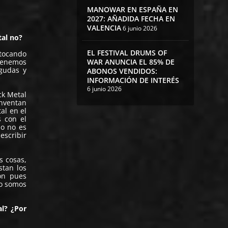
MANOWAR EN ESPAÑA EN
2027: AÑADIDA FECHA EN
VALENCIA
6 junio 2026
tal no?
EL FESTIVAL DRUMS OF
tocando
 tenemos
WAR ANUNCIA EL 85% DE
agudas y
ABONOS VENDIDOS:
INFORMACIÓN DE INTERÉS
6 junio 2026
ck Metal
inventan
al en el
 con el
so no es
escribir
s cosas,
stan los
on pues
ro somos
al? ¿Por