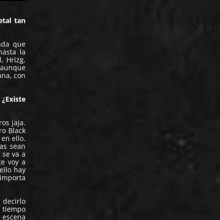
tal tan
ada que
hasta la
, Hrizg,
e aunque
ana, con
¿Existe
os jaja.
ro Black
en ello.
as sean
 se va a
te voy a
ello hay
 importa
 decirlo
e tiempo
n escena