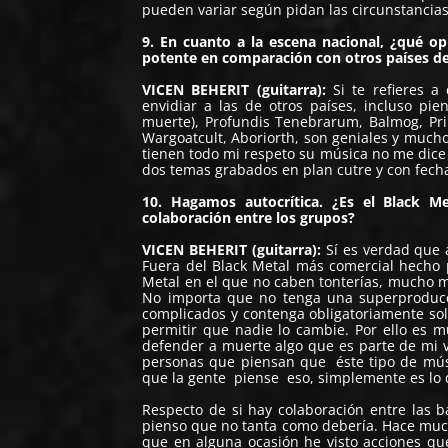
pueden variar según pidan las circunstancia
9. En cuanto a la escena nacional, ¿qué 
potente en comparación con otros países d
VICEN BEHERIT (guitarra):
Si te refieres 
envidiar a las de otros países, incluso p
muerte), Profundis Tenebrarum, Balmog, Pri
Wargoatcult, Aboriorth, son geniales y muc
tienen todo mi respeto su música no me dice
dos temas grabados en plan cutre y con fecha
10. Hagamos autocrítica. ¿Es el Black Me
colaboración entre los grupos?
VICEN BEHERIT (guitarra):
Sí es verdad que 
Fuera del Black Metal más comercial hecho 
Metal en el que no caben tonterías, mucho m
No importa que no tenga una superproducc
complicados y contenga obligatoriamente solo
permitir que nadie lo cambie. Por ello es 
defender a muerte algo que es parte de mi v
personas que piensan que éste tipo de músi
que la gente piense eso, simplemente es lo 
Respecto de si hay colaboración entre las 
pienso que no tanta como debería. Hace muc
que en alguna ocasión he visto acciones qu