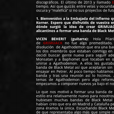
discográficos. El último de 2013 y llamado
E
tiempo. Así que quizás entre velas y oscuri
oscura y “maléfica” si no sus proyectos de fu
1. Bienvenidos a la Embajada del Infierno 
Korner. Espero que disfrutéis de vuestra 
dónde surgió la idea de crear GRIMUA
alicantinos a formar una banda de Black Me
VICEN BEHERIT (guitarra):
Hola Pilari
de
GRIMUACK
no fue algo premeditado, 
disolución de Agathodemon que era una band
los dos miembros que estaban conmigo en
decidí buscar gente nueva para seguir ade
Monsatan y a Baphomet que tocaban en ot
unirse a Agathodemon. A ellos les gustab
banda de Black Metal así que aceptaron sin
ensayar en Petrer. Al poco tiempo hablamos
banda y tras una reunión así lo hicimos. 
temas de Agathodemon pero algo reform
empezamos a componer nuevos ya bajo el 
Lo que nos motivó a formar una banda de 
estilo era relativamente nuevo para nosotro
hubiesen muchas bandas de Black Metal
habían creo que era en Madrid y Cataluña pe
zona éramos la única. Escuchando Black Me
de que representaba algo más que simple m