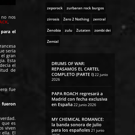
zeporock
zurbaran rock burgos
e no nos
zirrosis
Zero 2 Nothing
zentral
ACK
.
Zenobia
zulu
Zutaten
zombi dei
para el
Zemial
rancesa
ue sería
 el gran
ia. Esta
DRUMS OF WAR:
decía el
REPASAMOS EL CARTEL
titud de
COMPLETO (PARTE I)
22 junio
2026
ero fue
PAPA ROACH regresará a
Madrid con fecha exclusiva
s fueron
en España
22 junio 2026
 verdad.
MY CHEMICAL ROMANCE:
e que es
la banda sonora de julio
os viven
para los españoles
21 junio
ella. El