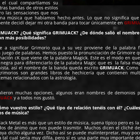
n el cual compartíamos su
ras bandas de otros estilos
ro las sensaciones que nos
guna música que habíamos hecho antes. Lo que no significa qu
lmente decidí dejar mi otra banda para tocar únicamente en
GRIMU
UACK? ¿Qué significa GRIMUACK? ¿De dónde salió el nombre 
on más posibilidades?
e a significar Grimorio qua a su vez proviene de la palabra f
 juego de palabras. Hemos puesto la pronunciación de Grimoire q
nación cK que viene de la palabra Magick. Este es el modo en que
negra para diferenciarlo de la palabra Magic que es la falsa mag
onista, así el nombre de la banda queda escrito
GRIMUACK
. Como 
 grimorios son grandes libros de hechicería que contienen mul
emas relacionados con la astrología.
ieron muchas opciones, algunos eran nombres de demonios p
MUACK
y a todos nos gustó.
cómo vuestro estilo? ¿Qué tipo de relación tenéis con él? ¿Cuále
los de música?
lack Metal es más que un estilo de música, suena típico pero es la
ados de ánimo que nos puede trasmitir. Muchos dicen el cliché d
aya dicho alguna vez. Dicho así se puede malinterpretar, muy poc
tal cual sería muy dífila, pero sí es una parte muy importante de 