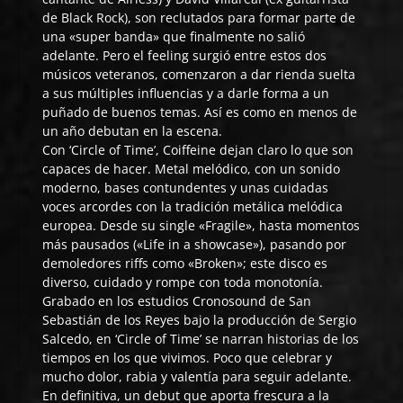
de Black Rock), son reclutados para formar parte de
una «super banda» que finalmente no salió
adelante. Pero el feeling surgió entre estos dos
músicos veteranos, comenzaron a dar rienda suelta
a sus múltiples influencias y a darle forma a un
puñado de buenos temas. Así es como en menos de
un año debutan en la escena.
Con ‘Circle of Time’, Coiffeine dejan claro lo que son
capaces de hacer. Metal melódico, con un sonido
moderno, bases contundentes y unas cuidadas
voces arcordes con la tradición metálica melódica
europea. Desde su single «Fragile», hasta momentos
más pausados («Life in a showcase»), pasando por
demoledores riffs como «Broken»; este disco es
diverso, cuidado y rompe con toda monotonía.
Grabado en los estudios Cronosound de San
Sebastián de los Reyes bajo la producción de Sergio
Salcedo, en ‘Circle of Time’ se narran historias de los
tiempos en los que vivimos. Poco que celebrar y
mucho dolor, rabia y valentía para seguir adelante.
En definitiva, un debut que aporta frescura a la