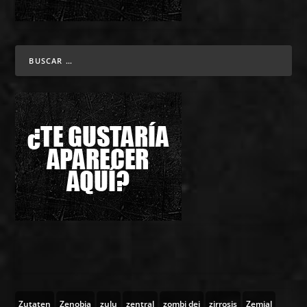
Zutaten
Zenobia
zulu
zentral
zombi dei
zirrosis
Zemial