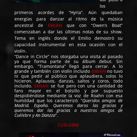
los
primeros acordes de “Hyria”. Aún quedaban
energías para danzar al ritmo de la música
ancestral de
EMIAN
que con “Owen’s Boat”
comenzaban a dar las últimas notas de su show.
Tema en inglés donde el Emilio demostró su
capacidad instrumental en esta ocasión con el
violín.
“Dance in Circle” nos otorgaba una visita al pasado
ya que forma parte de su álbum debut. Sin
embargo, “Tramontana” llegó para cerrar. A lo
grande y también con violín incluido
EMIAN
no tuvo
ni que pedir al público que aplaudiera, solos lo
hicieron. Aplausos, danzas, saltos y coros, todo
incluido.
EMIAN
se fue pero con una cantidad de
fans mayor en el bolsillo y por supuesto
despidiéndose mediante la voz de Roahn con esa
humildad que los caracterizó: “
Queridos amigos de
Madrid, España. Queremos daros las gracias y
queremos dar las gracias a nuestros amigos de
Cuélebre y An Danzza
”.
CUÉLEBRE