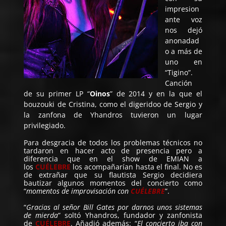
impresion
ante voz
nos dejó
anonadad
o a más de
uno en
“Tigino”.
Canción
de su primer LP “
Oinos
” de 2014 y en la que el
bouzouki de Cristina, como el digeridoo de Sergio y
la zanfona de Yhandros tuvieron un lugar
privilegiado.
Para desgracia de todos los problemas técnicos no
tardaron en hacer acto de presencia pero a
diferencia que en el show de EMIAN a
los
CUÉLEBRE
los acompañarían hasta el final. No es
de extrañar que su flautista Sergio decidiera
bautizar algunos momentos del concierto como
“
momentos de improvisación con
CUÉLEBRE
”.
“
Gracias al señor Bill Gates por darnos unos sistemas
de mierda
” soltó Yhandros, fundador y zanfonista
de
CUÉLEBRE
. Añadió además: “
El concierto iba con