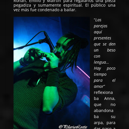
Rohan, Emilio y Maìrtìn para regalarlos una pieza
pegadiza y sumamente espiritual. El público una
vez más fue condenado a bailar.
“
Las
parejas
aquí
presentes
que se den
un beso
con
lengua…
Hay poco
tiempo
para el
amor
”
reflexiona
ba Anna,
que no
abandona
ba su
arpa, para
dar paso a