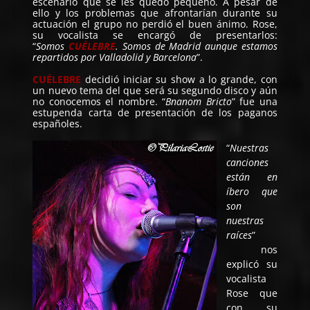
escenario que se les quedó pequeño. A pesar de
ello y los problemas que afrontarían durante su
actuación el grupo no perdió el buen ánimo. Rose,
su vocalista se encargó de presentarlos:
“
Somos
CUÉLEBRE
. Somos de Madrid aunque estamos
repartidos por Valladolid y Barcelona
”.
CUÉLEBRE
decidió iniciar su show a lo grande, con
un nuevo tema del que será su segundo disco y aún
no conocemos el nombre. “
Bnanom Bricto
” fue una
estupenda carta de presentación de los paganos
españoles.
“
Nuestras
canciones
están en
íbero que
son
nuestras
raíces
”
nos
explicó su
vocalista
Rose que
con su