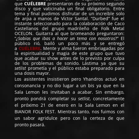
que
CUÉLEBRE
presentaron de su próximo segundo
disco y que vaticinaba un final obligatorio. Entre
tema y final pudimos disfrutar de un increíble solo
de arpa a manos de Víctor Santal. “Durbed” fue el
instante seleccionado para la colaboración de Caco
Castellanos del grupo madrileño de Folk Metal
OCELON. Guitarra al que bromeando preguntaron:
“
¿Sabías que ibas a hacer un tema con nosotros
?” El
público rió, bailó un poco más y se entregó
a
CUÉLEBRE
. Mente y alma fueron embriagadas por
la espiritualidad y magia de este grupo que tuvo
que acabar su show antes de lo previsto por culpa
de los problemas de sonido. Lástima ya que su
setlist
prometía y el público estaba preparado para
una dosis mayor.
Los asistentes insistieron pero Yhandros actuó en
consonancia y no dio lugar a un bis ya que en la
Sala Lemon les invitaban a acabar. Sin embargo,
pronto pondrá completar su
setlist
, concretamente
el próximo 21 de enero en la Sala Lemon en el
BIANOR FOLK FEST. Mientras tanto, nos fuimos con
un sabor agridulce pero con la certeza de que
pronto pasará.