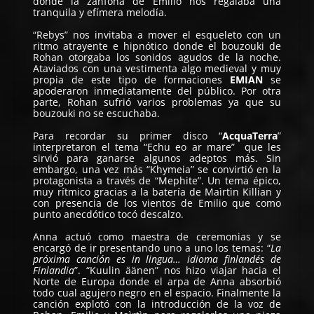
donde la zanfona de Emilio nos regalaba una
tranquila y efímera melodía.
“Rebys” nos invitaba a mover el esqueleto con un
ritmo atrayente e hipnótico donde el bouzouki de
Rohan otorgaba los sonidos agudos de la noche.
Ataviados con una vestimenta algo medieval y muy
propia de este tipo de formaciones
EMIAN
se
apoderaron inmediatamente del público. Por otra
parte, Rohan sufrió varios problemas ya que su
bouzouki no se escuchaba.
Para recordar su primer disco “
AcquaTerra
”
interpretaron el tema “Echu eo ar mare” que les
sirvió para ganarse algunos adeptos más. Sin
embargo, una vez más “Khymeia” se convirtió en la
protagonista a través de “Mephite”. Un tema épico,
muy rítmico gracias a la batería de Maìrtìn Killian y
con presencia de los vientos de Emilio que como
punto anecdótico tocó descalzo.
Anna actuó como maestra de ceremonias y se
encargó de ir presentando uno a uno los temas: “
La
próxima canción es in lingua… idioma finlandés de
Finlandia
”. “Kuulin äänen” nos hizo viajar hacia el
Norte de Europa donde el arpa de Anna absorbió
todo cual agujero negro en el espacio. Finalmente la
canción explotó con la introducción de la voz de