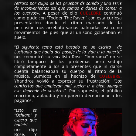
retraso por culpa de las pruebas de sonido y una serie
de inconvenientes así que vamos a darles de comer a
los cuervos»
. A pesar de ello
CUÉLEBRE
continuó
como pudo con “Fodder The Raven” con esta curiosa
presentación donde el ritmo marcado de la
percusión nos arrebató varias palmadas así como
movimientos de pies que al unísono golpeaban el
suelo.
“
El siguiente tema está basado en un escrito de
Lusitania que habla del pasaje de la vida a la muerte
”
nos comunicó su vocalista Rose. “Immrama” no se
libró tampoco de los problemas pero sedujo
completamente a los allí presentes que in darse
cuenta balanceaban su cuerpo al ritmo de la
música. Sumidos en el hechizo de
CUÉLEBRE
,
Yhandros volvió a expresar su frustración:
“Los
conciertos que empiezan mal suelen ir a bien. Aunque
eso depende de vosotros
”. Por supuesto, el público
reaccionó, aplaudió y no pareció decepcionar a los
paganos.
“
Esto es
“Ochlam” y
espero que
bailéis
”
nos dijo
Rose. Y