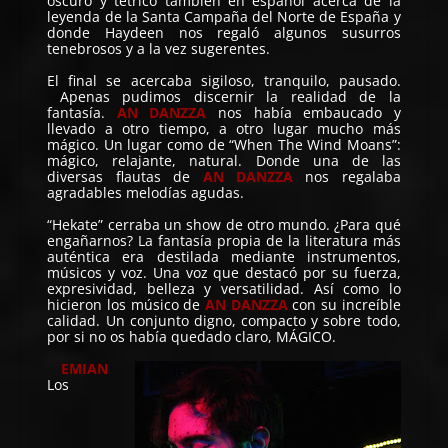
oscuro y tétrico también en español acerca de la
leyenda de la Santa Campaña del Norte de España y
donde Haydeen nos regaló algunos susurros
tenebrosos y a la vez sugerentes.
El final se acercaba sigiloso, tranquilo, pausado.
Apenas pudimos discernir la realidad de la
fantasía.
AN DANZZA
nos había embaucado y
llevado a otro tiempo, a otro lugar mucho más
mágico. Un lugar como de “When The Wind Moans”:
mágico, relajante, natural. Donde una de las
diversas flautas de
AN DANZZA
nos regalaba
agradables melodías agudas.
“Hekate” cerraba un show de otro mundo. ¿Para qué
engañarnos? La fantasía propia de la literatura más
auténtica era destilada mediante instrumentos,
músicos y voz. Una voz que destacó por su fuerza,
expresividad, belleza y versatilidad. Así como lo
hicieron los músico de
AN DANZZA
con su increíble
calidad. Un conjunto digno, compacto y sobre todo,
por si no os había quedado claro, MÁGICO.
EMIAN
Los