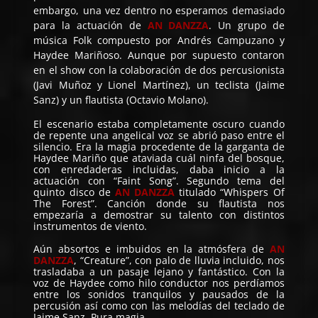
embargo, una vez dentro no esperamos demasiado
para la actuación de
AN DANZZA
. Un grupo de
música Folk compuesto por Andrés Campuzano y
Haydee Mariñoso. Aunque por supuesto contaron
en el show con la colaboración de dos percusionista
(Javi Muñoz y Lionel Martínez), un teclista (Jaime
Sanz) y un flautista (Octavio Molano).
El escenario estaba completamente oscuro cuando
de repente una angelical voz se abrió paso entre el
silencio. Era la magia procedente de la garganta de
Haydee Mariño que ataviada cuál ninfa del bosque,
con enredaderas incluidas, daba inicio a la
actuación con “Faint Song”. Segundo tema del
quinto disco de
AN DANZZA
titulado “Whispers Of
The Forest”. Canción donde su flautista nos
empezaría a demostrar su talento con distintos
instrumentos de viento.
Aún absortos e imbuidos en la atmósfera de
AN
DANZZA
, “Creature”, con palo de lluvia incluido, nos
trasladaba a un pasaje lejano y fantástico. Con la
voz de Haydee como hilo conductor nos perdíamos
entre los sonidos tranquilos y pausados de la
percusión así como con las melodías del teclado de
Jaime Sanz. Pura magia.