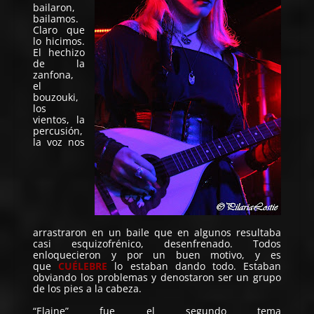
bailaron,
bailamos.
Claro que
lo hicimos.
El hechizo
de la
zanfona,
el
bouzouki,
los
vientos, la
percusión,
la voz nos
arrastraron en un baile que en algunos resultaba
casi esquizofrénico, desenfrenado. Todos
enloquecieron y por un buen motivo, y es
que
CUÉLEBRE
lo estaban dando todo. Estaban
obviando los problemas y denostaron ser un grupo
de los pies a la cabeza.
“Elaine” fue el segundo tema