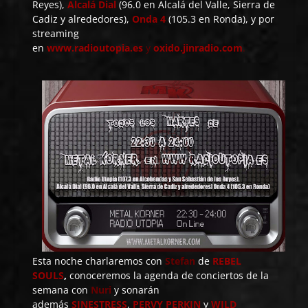
Reyes),
Alcalá
Dial
(96.0 en Alcalá del Valle, Sierra de
Cadiz y alrededores),
Onda 4
(105.3 en Ronda), y por
streaming
en
www.radioutopia.es
y
oxido.jinradio.com
.
Esta noche charlaremos con
Stefan
de
REBEL
SOULS
,
conoceremos la agenda de conciertos de la
semana con
Nuri
y sonarán
además
SINESTRESS
,
PERVY PERKIN
y
WILD