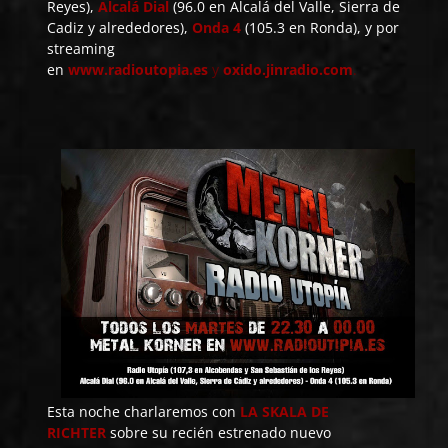
Reyes),
Alcalá
Dial
(96.0 en Alcalá del Valle, Sierra de
Cadiz y alrededores),
Onda 4
(105.3 en Ronda), y por
streaming
en
www.radioutopia.es
y
oxido.jinradio.com
.
Esta noche charlaremos con
LA SKALA DE
RICHTER
sobre su recién estrenado nuevo