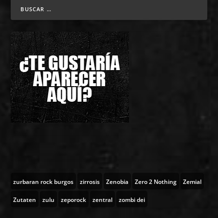
zurbaran rock burgos
zirrosis
Zenobia
Zero 2 Nothing
Zemial
Zutaten
zulu
zeporock
zentral
zombi dei