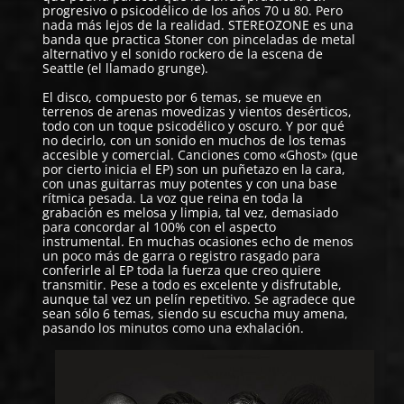
progresivo o psicodélico de los años 70 u 80. Pero
nada más lejos de la realidad.
STEREOZONE
es una
banda que practica Stoner con pinceladas de metal
alternativo y el sonido rockero de la escena de
Seattle (el llamado grunge).
El disco, compuesto por 6 temas, se mueve en
terrenos de arenas movedizas y vientos desérticos,
todo con un toque psicodélico y oscuro. Y por qué
no decirlo, con un sonido en muchos de los temas
accesible y comercial. Canciones como «Ghost» (que
por cierto inicia el EP) son un puñetazo en la cara,
con unas guitarras muy potentes y con una base
rítmica pesada. La voz que reina en toda la
grabación es melosa y limpia, tal vez, demasiado
para concordar al 100% con el aspecto
instrumental. En muchas ocasiones echo de menos
un poco más de garra o registro rasgado para
conferirle al EP toda la fuerza que creo quiere
transmitir. Pese a todo es excelente y disfrutable,
aunque tal vez un pelín repetitivo. Se agradece que
sean sólo 6 temas, siendo su escucha muy amena,
pasando los minutos como una exhalación.