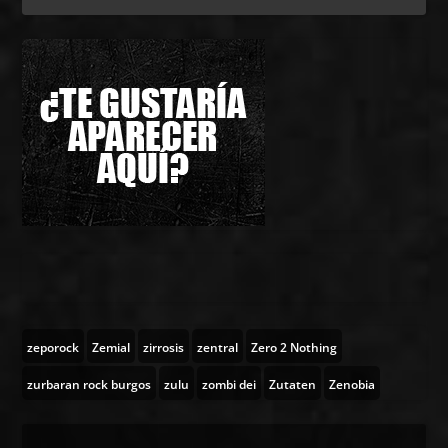
zeporock
Zemial
zirrosis
zentral
Zero 2 Nothing
zurbaran rock burgos
zulu
zombi dei
Zutaten
Zenobia