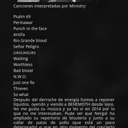
Canciones interpretadas por Ministry:
Psalm 69
Permawar
Punch in the face
Antifa
Rio Grande blood
Señor Peligro
LiesLiesLies
Waiting
Worthless
Bad blood
N.W.O.
Just one fix
Thieves
So what
Después del derroche de energía fuimos a reponer
líquidos, oyendo y viendo a BEHEMOTH desde lejos.
No me gusta su música y ya les vi en 2014 por lo
que no me interesaban. Pude ver que Nergal ha
ampliado su repertorio de bisutería y junto a su
collar de patas de pollo (que está un poco
deteriorado) vi que en otro momento del concierto