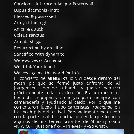
Canciones interpretadas por Powerwolf:
Lupus daemonis (intro)
Blessed & possessed
Army of the night
Amen & attack
Coleus sanctus
Armata strigoi
Resurrection by erection
Sanctified With dynamite
Werewolves of Armenia
We drink Your blood
Wolves against the world (outro)
El concierto de
MINISTRY
lo viví desde dentro del
mosh pit que se formó justo enfrente de Al
Jourgensen, líder de la banda, y que se mantuvo
prácticamente toda la actuación. Era un mosh pit
lleno de empujones y energía pero siempre con
camaradería y ayudando al caído. Por lo que me
comentaron luego, hubo carteristas
trabajando
en
los mosh pits del festival. Personalmente me quedó
con la parte final de la actuación en la que tocaron
algunos de mis temas favoritos de Ministry como
«N.W.O.», «Just one fix», «Thieves» y «So what».