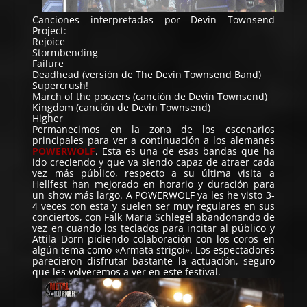
Canciones interpretadas por Devin Townsend
Project:
Rejoice
Stormbending
Failure
Deadhead (versión de The Devin Townsend Band)
Supercrush!
March of the poozers (canción de Devin Townsend)
Kingdom (canción de Devin Townsend)
Higher
Permanecimos en la zona de los escenarios
principales para ver a continuación a los alemanes
POWERWOLF
. Esta es una de esas bandas que ha
ido creciendo y que va siendo capaz de atraer cada
vez más público, respecto a su última visita a
Hellfest han mejorado en horario y duración para
un show más largo. A POWERWOLF ya les he visto 3-
4 veces con esta y suelen ser muy regulares en sus
conciertos, con Falk Maria Schlegel abandonando de
vez en cuando los teclados para incitar al público y
Attila Dorn pidiendo colaboración con los coros en
algún tema como «Armata strigoi». Los espectadores
parecieron disfrutar bastante la actuación, seguro
que les volveremos a ver en este festival.