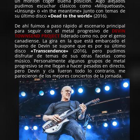
un montón coger buena posición. Algo alejados
pudimos escuchar clásicos como «Milquetoast»,
«Unsung» o «In the meantime» junto con temas de
su último disco
«Dead to the world»
(2016).
De ahí fuimos a paso rápido al escenario principal
para seguir con el metal progresivo de
DEVIN
TOWNSEND PROJECT
liderado como no, por el genio
canadiense. La gira en la que está embarcado el
bueno de Devin se supone que es por su último
disco
«Transcendence»
(2016), pero pudimos
disfrutar de temas de sus otras facetas como
músico. Personalmente algunos grupos de metal
progresivo se me llegan a hacer pesados en directo,
pero Devin y cía fueron todo lo contrario, me
parecieron de los mejores conciertos de la jornada.