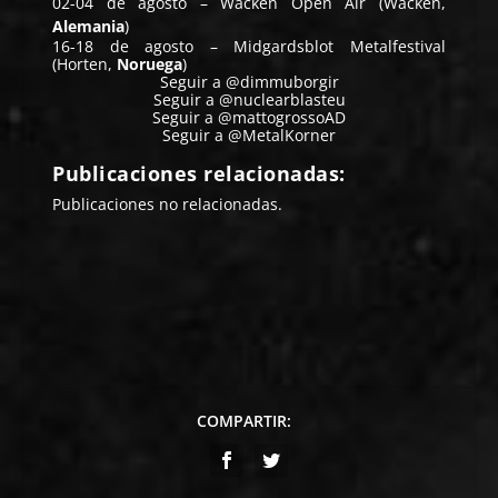
02-04 de agosto – Wacken Open Air (Wacken,
Alemania
)
16-18 de agosto – Midgardsblot Metalfestival
(Horten,
Noruega
)
Seguir a @dimmuborgir
Seguir a @nuclearblasteu
Seguir a @mattogrossoAD
Seguir a @MetalKorner
Publicaciones relacionadas:
Publicaciones no relacionadas.
COMPARTIR: