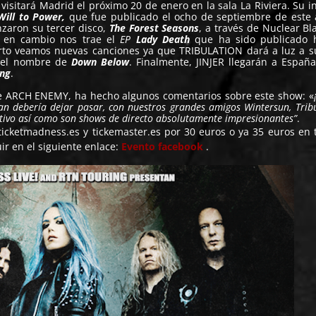
isitará Madrid el próximo 20 de enero en la sala La Riviera. Su i
Will to Power,
que fue publicado el ocho de septiembre de este
zaron su tercer disco,
The Forest Seasons
, a través de Nuclear Bla
, en cambio nos trae el
EP
Lady Death
que ha sido publicado h
rto veamos nuevas canciones ya que TRIBULATION dará a luz a 
á el nombre de
Down Below
. Finalmente, JINJER llegarán a Españ
ing
.
de ARCH ENEMY, ha hecho algunos comentarios sobre este show: «
an debería dejar pasar, con nuestros grandes amigos Wintersun, Tribu
intivo así como son shows de directo absolutamente impresionantes”
.
ticketmadness.es y tickemaster.es por 30 euros o ya 35 euros en t
ir en el siguiente enlace:
Evento facebook
.