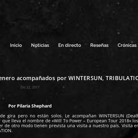
Inicio
Noticias
En directo
Reseñas
Crónicas
e enero acompañados por WINTERSUN, TRIBULATIO
Dic 22, 2017
Por
Pilaria Shephard
 de gira pero no están solos. Le acompañan
WINTERSUN
(Deat
 que lleva el nombre de «Will To Power – European Tour 2018» lo
 de otro modo tienen prevista una visita a nuestro país. Visita e
ATION
.