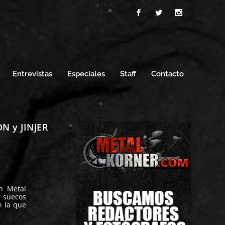
Entrevistas
Especiales
Staff
Contacto
N y JINJER
h Metal
s suecos
n la que