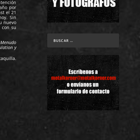
ntención
 año por
st el 21
oy. Sin
su nuevo
a con su
¡Menudo
lation y
aquilla.