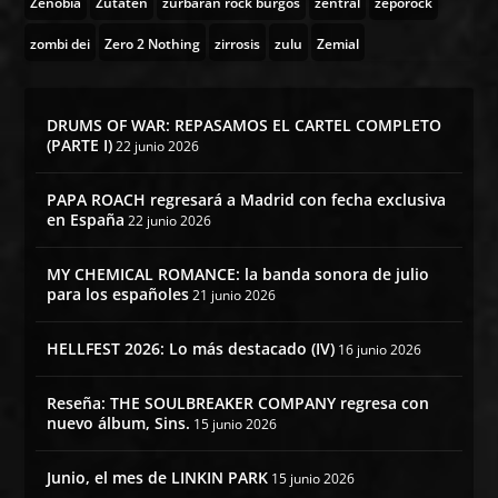
Zenobia
Zutaten
zurbaran rock burgos
zentral
zeporock
zombi dei
Zero 2 Nothing
zirrosis
zulu
Zemial
DRUMS OF WAR: REPASAMOS EL CARTEL COMPLETO
(PARTE I)
22 junio 2026
PAPA ROACH regresará a Madrid con fecha exclusiva
en España
22 junio 2026
MY CHEMICAL ROMANCE: la banda sonora de julio
para los españoles
21 junio 2026
HELLFEST 2026: Lo más destacado (IV)
16 junio 2026
Reseña: THE SOULBREAKER COMPANY regresa con
nuevo álbum, Sins.
15 junio 2026
Junio, el mes de LINKIN PARK
15 junio 2026