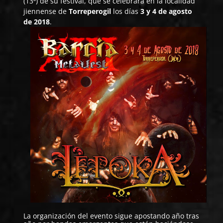
(13ª) de su festival, que se celebrará en la localidad
jiennense de
Torreperogil
los días
3 y 4 de agosto
de 2018
.
La organización del evento sigue apostando año tras