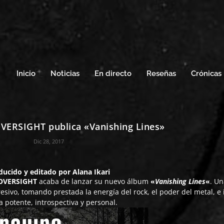
Inicio
Noticias
En directo
Reseñas
Crónicas
RSIGHT publica «Vanishing Lines»
Dic 28, 2017
ducido y editado por
Alana Ikari
OVERSIGHT
acaba de lanzar su nuevo álbum
«
Vanishing Lines
«
. U
sivo, tomando prestada la energía del rock, el poder del metal, e 
 potente, introspectiva y personal.