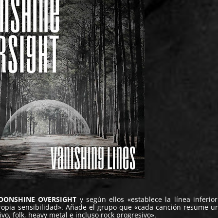
OONSHINE OVERSIGHT
y según ellos «establece la línea inferio
propia sensibilidad». Añade el grupo que «cada canción resume u
vo, folk, heavy metal e incluso rock progresivo».