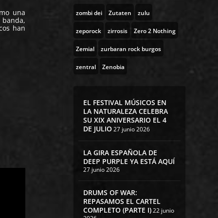
omo una
zombi dei
Zutaten
zulu
a banda,
icos han
zeporock
zirrosis
Zero 2 Nothing
Zemial
zurbaran rock burgos
zentral
Zenobia
EL FESTIVAL MÚSICOS EN
LA NATURALEZA CELEBRA
SU XIX ANIVERSARIO EL 4
DE JULIO
27 junio 2026
LA GIRA ESPAÑOLA DE
DEEP PURPLE YA ESTÁ AQUÍ
27 junio 2026
DRUMS OF WAR:
REPASAMOS EL CARTEL
COMPLETO (PARTE I)
22 junio