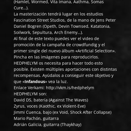
(Hamlet, Wormed, Vita Imana, Aathma, Somas
Cure…).
La masterización tendrá lugar en los estudios
Fascination Street Studios
, de la mano de Jens Peter
Daniel Bogren (Opeth, Devin Townsed, Katatonia,
Soilwork, Sepultura, Arch Enemy…).
Al final de este texto puedes ver el video de
promoción de la campaña de crowdfundig y el
primer single del nuevo álbum «Artificial Selection».
Pincha en las imágenes para reproducirlos.
HEDPHELYM os necesita para hacer todo esto
posible. Existen múltiples aportaciones con distintas
recompensas. Ayúdalos a conseguir este objetivo y
que «
Infandous
» vea la luz.
Enlace Verkami:
http://vkm.is/hedphelym
HEDPHELYM son:
David DS, batería (Against The Waves)
Zyrus, voces (Kaothic, ex Violent-Eve)
Jimmi Cuenca, bajo (ex Void, Shock After Collapse)
Mario Pachón, guitarra
Adrián Galicia, guitarra (Thaykhay)