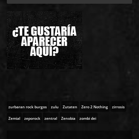
zurbaran rock burgos
zulu
Zutaten
Zero 2 Nothing
zirrosis
Zemial
zeporock
zentral
Zenobia
zombi dei