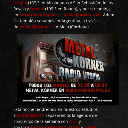
Utopía
(107,3 en Alcobendas y San Sebastián de los
Reyes) y
Onda 4
(105.3 en Ronda), y por streaming
en
www.radioutopia.es
y
oxido.jinradio.com
.
Adem
ás, también sonamos en Argentina, a través
de
Radio Elpasobar
en Melo (Córdoba)
Esta noche tendremos en nuestros estudios
a
JUGGERNAUT
, repasaremos la agenda de
conciertos de la semana con
Nuri
y
sonarán
FAUSTO TARANTO
,
SURU
y
JUDAS