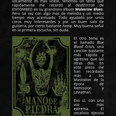
vocalmente es más lineal, tenemos un tema que
rápidamente me recordó al death’n’roll de
ENTOMBED en su grandioso álbum
Wolverine Blues
.
Pero tal vez con algo más de melodía y un medio
tiempo muy acentuado. Todo ayudado por unos
coros muy interesantes y por un buen solo de
guitarra, por cierto bastante
heavy
. Muy buena señal
en la primera escucha, sin duda.
El otro tema es
el llamado
Blue
Blood Crisis
, una
canción bastante
más rápida y
agresiva que las
otras dos. En
esta pieza me
han recordado
más a los
Mastodon de la
época de
Remission y
Leviathan.
Eso sí, con una
voz más
extrema. El
vocalista ejecuta