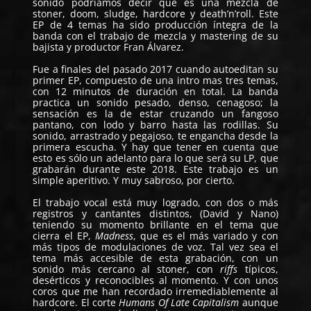
sonido podríamos decir que es una mezcla de
stoner, doom, sludge, hardcore y death’n’roll. Este
EP de 4 temas ha sido producción íntegra de la
banda con el trabajo de mezcla y mastering de su
bajista y productor Fran Álvarez.
Fue a finales del pasado 2017 cuando autoeditan su
primer EP, compuesto de una intro mas tres temas,
con 12 minutos de duración en total. La banda
practica un sonido pesado, denso, cenagoso; la
sensación es la de estar cruzando un fangoso
pantano, con lodo y barro hasta las rodillas. Su
sonido, arrastrado y pegajoso, te engancha desde la
primera escucha. Y hay que tener en cuenta que
esto es sólo un adelanto para lo que será su LP, que
grabarán durante este 2018. Este trabajo es un
simple aperitivo. Y muy sabroso, por cierto.
El trabajo vocal está muy logrado, con dos o más
registros y cantantes distintos, (David y Nano)
teniendo su momento brillante en el tema que
cierra el EP,
Madness
, que es el más variado y con
más tipos de modulaciones de voz. Tal vez sea el
tema más accesible de esta grabación, con un
sonido más cercano al stoner, con
riffs
típicos,
desérticos y reconocibles al momento. Y con unos
coros que me han recordado irremediablemente al
hardcore. El corte
Humans Of Late Capitalism
aunque