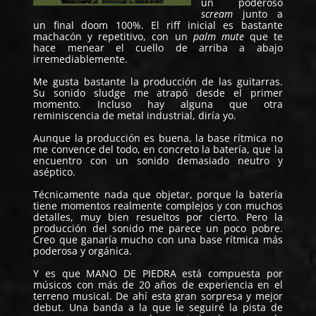
un poderoso
scream
junto a
un final doom 100%. El riff inicial es bastante
machacón y repetitivo, con un
palm mute
que te
hace menear el cuello de arriba a abajo
irremediablemente.
Me gusta bastante la producción de las guitarras.
Su sonido sludge me atrapó desde el primer
momento. Incluso hay alguna que otra
reminiscencia de metal industrial, diría yo.
Aunque la producción es buena, la base rítmica no
me convence del todo, en concreto la batería, que la
encuentro con un sonido demasiado neutro y
aséptico.
Técnicamente nada que objetar, porque la batería
tiene momentos realmente complejos y con muchos
detalles, muy bien resueltos por cierto. Pero la
producción del sonido me parece un poco pobre.
Creo que ganaría mucho con una base rítmica más
poderosa y orgánica.
Y es que MANO DE PIEDRA está compuesta por
músicos con más de 20 años de experiencia en el
terreno musical. De ahí esta gran sorpresa y mejor
debut. Una banda a la que le seguiré la pista de