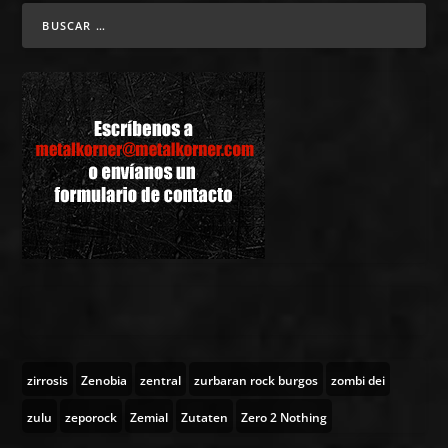
zirrosis
Zenobia
zentral
zurbaran rock burgos
zombi dei
zulu
zeporock
Zemial
Zutaten
Zero 2 Nothing