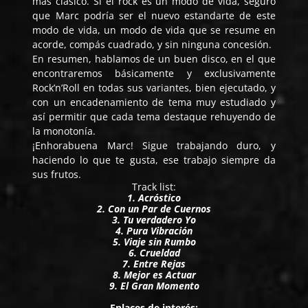
más clásico. Si el rock es un modo de vida, seguro
que Marc podría ser el nuevo estandarte de este
modo de vida, un modo de vida que se resume en
acorde, compás cuadrado, y sin ninguna concesión.
En resumen, hablamos de un buen disco, en el que
encontraremos básicamente y exclusivamente
Rock’n’Roll en todas sus variantes, bien ejecutado, y
con un encadenamiento de tema muy estudiado y
así permitir que cada tema destaque rehuyendo de
la monotonía.
¡Enhorabuena Marc! Sigue trabajando duro, y
haciendo lo que te gusta, ese trabajo siempre da
sus frutos.
Track list:
1. Acróstico
2. Con un Par de Cuernos
3. Tu verdadero Yo
4. Pura Vibración
5. Viaje sin Rumbo
6. Crueldad
7. Entre Rejas
8. Mejor es Actuar
9. El Gran Momento
Enlaces de interés: