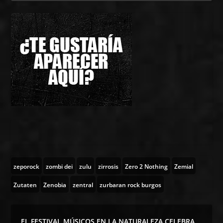
zeporock
zombi dei
zulu
zirrosis
Zero 2 Nothing
Zemial
Zutaten
Zenobia
zentral
zurbaran rock burgos
EL FESTIVAL MÚSICOS EN LA NATURALEZA CELEBRA