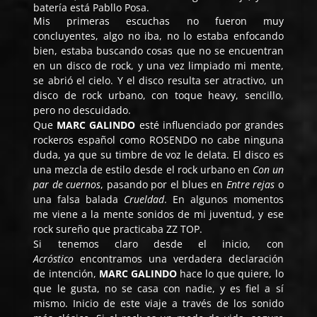
batería está Pabllo Posa.
Mis primeras escuchas no fueron muy
concluyentes, algo no iba, no lo estaba enfocando
bien, estaba buscando cosas que no se encuentran
en un disco de rock, y una vez limpiado mi mente,
se abrió el cielo. Y el disco resulta ser atractivo, un
disco de rock urbano, con toque heavy, sencillo,
pero no descuidado.
Que
MARC GALINDO
esté influenciado por grandes
rockeros español como ROSENDO no cabe ninguna
duda, ya que su timbre de voz le delata. El disco es
una mezcla de estilo desde el rock urbano en
Con un
par de cuernos
, pasando por el blues en
Entre rejas
o
una falsa balada
Crueldad
. En algunos momentos
me viene a la mente sonidos de mi juventud, y ese
rock sureño que practicaba ZZ TOP.
Si tenemos claro desde el inicio, con
Acróstico
encontramos una verdadera declaración
de intención,
MARC GALINDO
hace lo que quiere, lo
que le gusta, no se casa con nadie, y es fiel a sí
mismo. Inicio de este viaje a través de los sonido