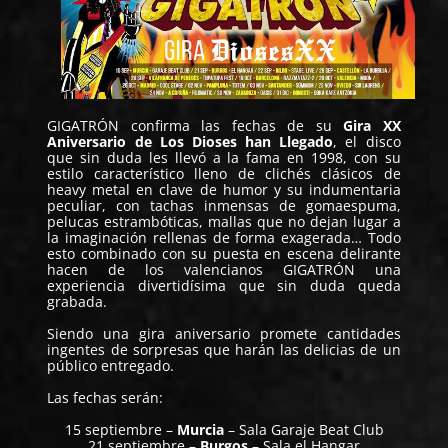
GIGATRÓN
confirma las fechas de su
Gira XX
Aniversario de Los Dioses han Llegado
, el disco
que sin duda les llevó a la fama en 1998, con su
estilo característico lleno de clichés clásicos de
heavy metal en clave de humor y su indumentaria
peculiar, con tachas inmensas de gomaespuma,
pelucas estrambóticas, mallas que no dejan lugar a
la imaginación rellenas de forma exagerada… Todo
esto combinado con su puesta en escena delirante
hacen de los valencianos GIGATRÓN una
experiencia divertidísima que sin duda queda
grabada.
Siendo una gira aniversario promete cantidades
ingentes de sorpresas que harán las delicias de un
público entregado.
Las fechas serán:
15 septiembre –
Murcia
– Sala Garaje Beat Club
21 septiembre –
Burgos
– Sala el Hangar