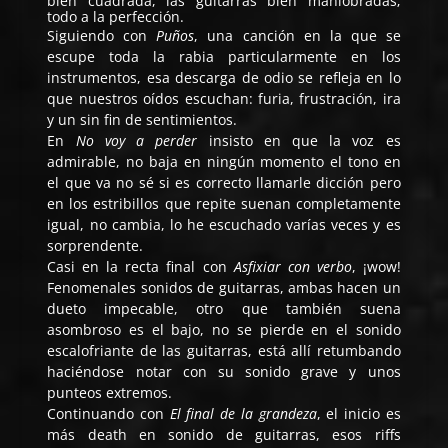
bien cuadrada, las guitarras bien maniobradas;
todo a la perfección.
Siguiendo con
Puños
, una canción en la que se
escupe toda la rabia particularmente en los
instrumentos, esa descarga de odio se refleja en lo
que nuestros oídos escuchan: furia, frustración, ira
y un sin fin de sentimientos.
En
No voy a perder
insisto en que la voz es
admirable, no baja en ningún momento el tono en
el que va no sé si es correcto llamarle dicción pero
en los estribillos que repite suenan completamente
igual, no cambia, lo he escuchado varías veces y es
sorprendente.
Casi en la recta final con
Asfixiar con verbo
, ¡wow!
Fenomenales sonidos de guitarras, ambas hacen un
dueto impecable, otro que también suena
asombroso es el bajo, no se pierde en el sonido
escalofriante de las guitarras, está allí retumbando
haciéndose notar con su sonido grave y unos
punteos extremos.
Continuando con
El final de la grandeza
, el inicio es
más death en sonido de guitarras, esos riffs