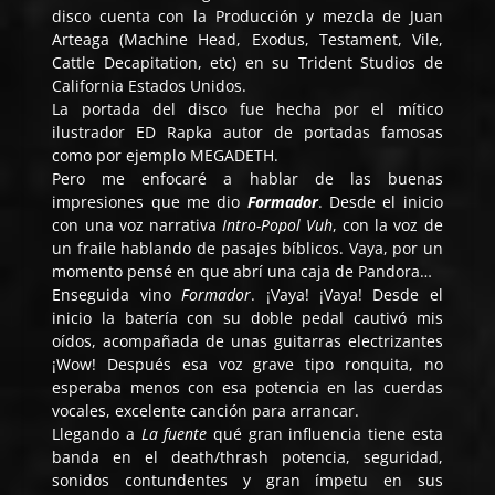
disco cuenta con la Producción y mezcla de Juan
Arteaga (Machine Head, Exodus, Testament, Vile,
Cattle Decapitation, etc) en su Trident Studios de
California Estados Unidos.
La portada del disco fue hecha por el mítico
ilustrador ED Rapka autor de portadas famosas
como por ejemplo MEGADETH.
Pero me enfocaré a hablar de las buenas
impresiones que me dio
Formador
. Desde el inicio
con una voz narrativa
Intro-Popol Vuh
, con la voz de
un fraile hablando de pasajes bíblicos. Vaya, por un
momento pensé en que abrí una caja de Pandora…
Enseguida vino
Formador
. ¡Vaya! ¡Vaya! Desde el
inicio la batería con su doble pedal cautivó mis
oídos, acompañada de unas guitarras electrizantes
¡Wow! Después esa voz grave tipo ronquita, no
esperaba menos con esa potencia en las cuerdas
vocales, excelente canción para arrancar.
Llegando a
La fuente
qué gran influencia tiene esta
banda en el death/thrash potencia, seguridad,
sonidos contundentes y gran ímpetu en sus