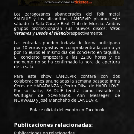
Los zaragozanos abanderados del folk metal
SALDUIE
y los alicantinos
LÁNDEVIR
pisarán este
sábado la Sala Garaje Beat Club de Murcia. Ambos
grupos promocionarán sus nuevos discos:
Viros
Veramos
y
Desde el silencio
respectivamente.
Las entradas pueden todavía de forma anticipada
por 10 euros + gastos en compralaentrada.com o ya
por 15 euros el mismo día del concierto en taquilla.
El concierto empezará a las 22:00 horas y de
momento no se ha confirmado la hora de apertura
de la sala.
Para este show LÁNDEVIR contará con dos
colaboraciones anunciadas la semana pasada: Inma
Ceres de HADADANZA y Pedro Oliva de HARD LOVE.
Por su parte, SALDUIE tendrá como invitados a
Wulfugar de SOVENGAR, Ann Messeger de
NORWALD y José Mancheño de LÁNDEVIR.
Enlace oficial del evento en Facebook
Publicaciones relacionadas:
Publicaciones no relacionadas.