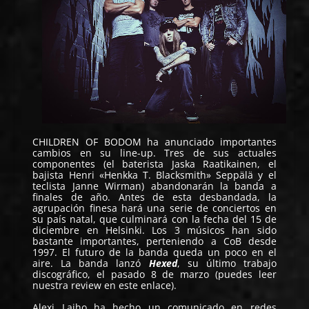
CHILDREN OF BODOM
ha anunciado importantes
cambios en su line-up. Tres de sus actuales
componentes (el baterista Jaska Raatikainen, el
bajista Henri «Henkka T. Blacksmith» Seppälä y el
teclista Janne Wirman) abandonarán la banda a
finales de año. Antes de esta desbandada, la
agrupación finesa hará una serie de conciertos en
su país natal, que culminará con la fecha del 15 de
diciembre en Helsinki. Los 3 músicos han sido
bastante importantes, perteniendo a CoB desde
1997. El futuro de la banda queda un poco en el
aire. La banda lanzó
Hexed
, su último trabajo
discográfico, el pasado 8 de marzo (puedes leer
nuestra review en
este enlace
).
Alexi Laiho ha hecho un comunicado en redes