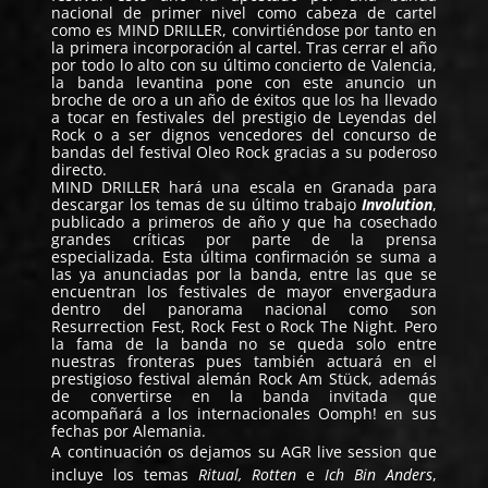
nacional de primer nivel como cabeza de cartel
como es
MIND DRILLER
, convirtiéndose por tanto en
la primera incorporación al cartel. Tras cerrar el año
por todo lo alto con su último concierto de Valencia,
la banda levantina pone con este anuncio un
broche de oro a un año de éxitos que los ha llevado
a tocar en festivales del prestigio de Leyendas del
Rock o a ser dignos vencedores del concurso de
bandas del festival Oleo Rock gracias a su poderoso
directo.
MIND DRILLER hará una escala en Granada para
descargar los temas de su último trabajo
Involution
,
publicado a primeros de año y que ha cosechado
grandes críticas por parte de la prensa
especializada. Esta última confirmación se suma a
las ya anunciadas por la banda, entre las que se
encuentran los festivales de mayor envergadura
dentro del panorama nacional como son
Resurrection Fest, Rock Fest o Rock The Night. Pero
la fama de la banda no se queda solo entre
nuestras fronteras pues también actuará en el
prestigioso festival alemán Rock Am Stück, además
de convertirse en la banda invitada que
acompañará a los internacionales Oomph! en sus
fechas por Alemania.
A continuación os dejamos su AGR live session que
incluye los temas
Ritual, Rotten
e
Ich Bin Anders
,