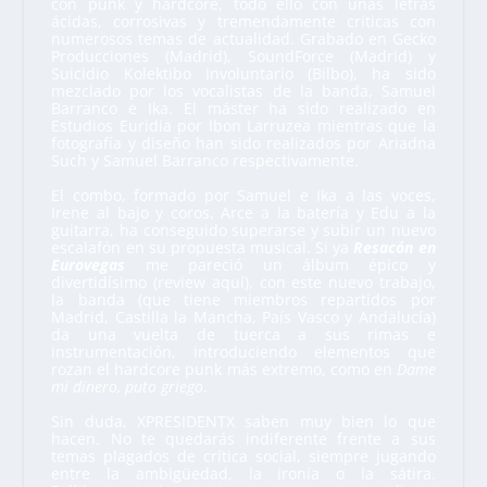
con punk y hardcore, todo ello con unas letras
ácidas, corrosivas y tremendamente críticas con
numerosos temas de actualidad. Grabado en Gecko
Producciones (Madrid), SoundForce (Madrid) y
Suicidio Kolektibo Involuntario (Bilbo), ha sido
mezclado por los vocalistas de la banda, Samuel
Barranco e Ika. El máster ha sido realizado en
Estudios Euridia por Ibon Larruzea mientras que la
fotografía y diseño han sido realizados por Ariadna
Such y Samuel Barranco respectivamente.
El combo, formado por Samuel e Ika a las voces,
Irene al bajo y coros, Arce a la batería y Edu a la
guitarra, ha conseguido superarse y subir un nuevo
escalafón en su propuesta musical. Si ya
Resacón en
Eurovegas
me pareció un álbum épico y
divertidísimo (review
aquí
), con este nuevo trabajo,
la banda (que tiene miembros repartidos por
Madrid, Castilla la Mancha, País Vasco y Andalucía)
da una vuelta de tuerca a sus rimas e
instrumentación, introduciendo elementos que
rozan el hardcore punk más extremo, como en
Dame
mi dinero, puto griego
.
Sin duda, XPRESIDENTX saben muy bien lo que
hacen. No te quedarás indiferente frente a sus
temas plagados de crítica social, siempre jugando
entre la ambigüedad, la ironía o la sátira.