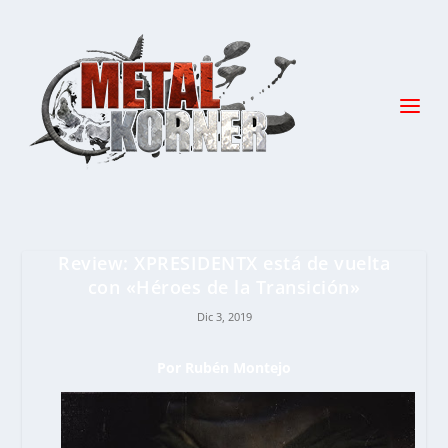
Review: XPRESIDENTX está de vuelta
con «Héroes de la Transición»
Dic 3, 2019
Por
Rubén Montejo