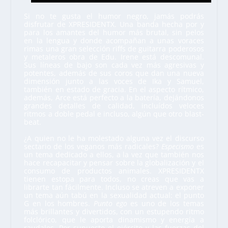
Si no te gusta el humor negro, jamás podrás
disfrutar de XPRESIDENTX. Una banda hecha por y
para los amantes del humor más brutal, sin pelos
en la lengua y donde acompañan a unas voraces
rimas una gran selección riffs de guitarra poderosos
y metaleros obra de Edu. Irene está descomunal.
Sus líneas de bajo son cada vez más agresivas y
potentes, además de sus coros que dan una nueva
dimensión junto a las voces de Ika y Samuel,
también en estado de gracia. En el aspecto rítmico,
además, Arce está perfecto a la batería, dejándonos
grandes detalles de calidad, incluídos veloces
ritmos a doble pedal e incluso, algún que otro blast-
beat.
¿A quien no le ha molestado alguna vez el discurso
sectario de los veganos más radicales?
Especismo
es
un tema dedicado a ellos, a la vez que también nos
hace recapacitar y pensar sobre la globalización y el
consumo de productos animales. XPRESIDENTX
tienen estopa para todos, no creas que vas a
librarte tan fácilmente. Incluso se atreven a exponer
un tema aún tabú en la sexualidad actual: el punto
G en los hombres.
Punto ego
es uno de los temas
más brillantes y divertidos, con un estupendo ritmo
folclórico, que le aporta dinamismo y energía a
raudales. Por supuesto el ejército y las fuerzas del