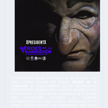
Directamente desde el Palacio de la Moncloa nos
llega, recién sacado del horno,
Héroes de la
Transición
, el nuevo embiste de los rapmetaleros
XPRESIDENTX
. Después de un exitoso engaño a todo
el populacho a través de un crowdfunding, la banda
más irreverente consiguió su objetivo,
entregándonos su nuevo trabajo, consistente en 13
temas donde mezclan con inteligencia rap metal