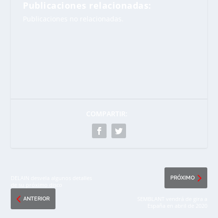
Publicaciones relacionadas:
Publicaciones no relacionadas.
COMPARTIR:
DELAIN desvela algunos detalles
PRÓXIMO
de su próximo disco
SEMBLANT vendrá de gira a
ANTERIOR
España en abril de 2020