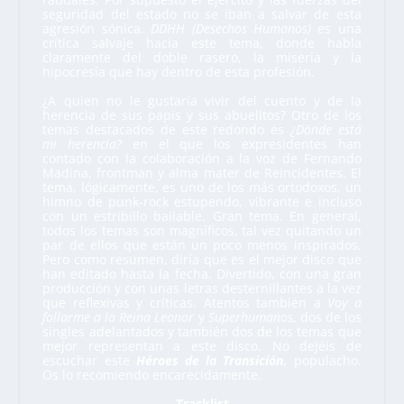
seguridad del estado no se iban a salvar de esta
agresión sónica.
DDHH (Desechos Humanos)
es una
crítica salvaje hacia este tema, donde habla
claramente del doble rasero, la miseria y la
hipocresía que hay dentro de esta profesión.
¿A quien no le gustaría vivir del cuento y de la
herencia de sus papis y sus abuelitos? Otro de los
temas destacados de este redondo es
¿Dónde está
mi herencia?
en el que los expresidentes han
contado con la colaboración a la voz de Fernando
Madina, frontman y alma mater de Reincidentes. El
tema, lógicamente, es uno de los más ortodoxos, un
himno de punk-rock estupendo, vibrante e incluso
con un estribillo bailable. Gran tema. En general,
todos los temas son magníficos, tal vez quitando un
par de ellos que están un poco menos inspirados.
Pero como resumen, diría que es el mejor disco que
han editado hasta la fecha. Divertido, con una gran
producción y con unas letras desternillantes a la vez
que reflexivas y críticas. Atentos también a
Voy a
follarme a la Reina Leonor
y
Superhumanos
, dos de los
singles adelantados y también dos de los temas que
mejor representan a este disco. No dejéis de
escuchar este
Héroes de la Transición
, populacho.
Os lo recomiendo encarecidamente.
Tracklist