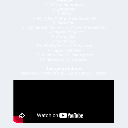
1. Odio la naturaleza
2. Especismo
3. BBVA
4. Voy a follarme a la Reina Leonor
5. Divórciate
6. ¿Dónde está mi herencia? (con Reincidentes)
7. La nueva dictadura
8. Gordofobia
9. Punto eGo
10. DDHH (Desechos Humanos)
11. Superhumanos
12. Dame mi dinero, puto griego
13. Héroes de la Transición
Enlaces de interés
Facebook
|
Web oficial
|
Bandcamp
|
Twitter