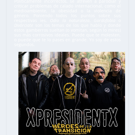
Políticamente incorrectos, se atreven a parodiar y
criticar problemas de calado internacional, como el
medioambiente, la obesidad o la violencia de
género. Poniendo todos los puntos sobre sus
respectivas íes,
Odio la naturaleza
,
Gordofobia
o
Divórciate
son los temas de los que hablo y donde
estos gamberros sueltan (o vomitan, según lo mires)
sus más corrosivos ideales. Puede que te molesten,
o puede que te lo pases en grande. Yo soy de estos
segundos.