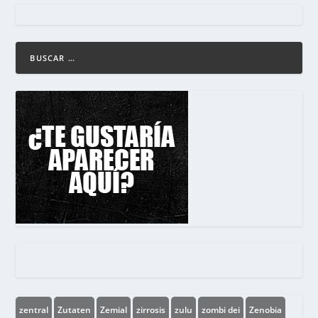
zentral
Zutaten
Zemial
zirrosis
zulu
zombi dei
Zenobia