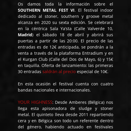
Os damos toda la información sobre el
SOUTHERN METAL FEST VI
. El festival indoor
dedicado al stoner, southern y groove metal
alcanza en 2020 su sexta edición. Se celebrará
en la céntrica Sala Ya’sta (Calle Valverde 10,
Madrid
) el sábado 18 de abril y abrirá sus
puertas a partir de las 20:00. El precio de las
entradas es de 12€ anticipada, se pondrán a la
venta a través de la plataforma Entradium y en
el Kurgan Club (Calle del Dos de Mayo, 6) y 15€
en taquilla. Oferta de lanzamiento: las primeras
saldrán al precio
30 entradas
especial de 10€.
En esta ocasión el festival cuenta con cuatro
bandas nacionales e internacionales.
YOUR HIGHNESS
: Desde Amberes (Bélgica) nos
llega esta apisonadora de sludge y stoner
metal. El quinteto lleva desde 2011 repartiendo
cera y en Bélgica son todo un referente dentro
del género, habiendo actuado en festivales