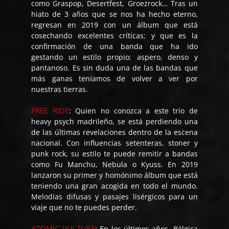
como Graspop, Desertfest, Groezrock… Tras un
hiato de 3 años que se nos ha hecho eterno,
regresan en 2019 con un álbum que está
cosechando excelentes críticas; y que es la
confirmación de una banda que ha ido
gestando un estilo propio; aspero, denso y
pantanoso. Es sin duda una de las bandas que
más ganas teníamos de volver a ver por
nuestras tierras.
FREE RIDE
: Quien no conozca a este trío de
heavy psych madrileño, se está perdiendo una
de las últimas revelaciones dentro de la escena
nacional. Con influencias setenteras, stoner y
punk rock, su estilo te puede remitir a bandas
como Fu Manchu, Nebula o Kyuss. En 2019
lanzaron su primer y homónimo álbum que está
teniendo una gran acogida en todo el mundo.
Melodías difusas y pasajes lisérgicos para un
viaje que no te puedes perder.
ATOMIC VULTURE
: En los últimos años, Bélgica