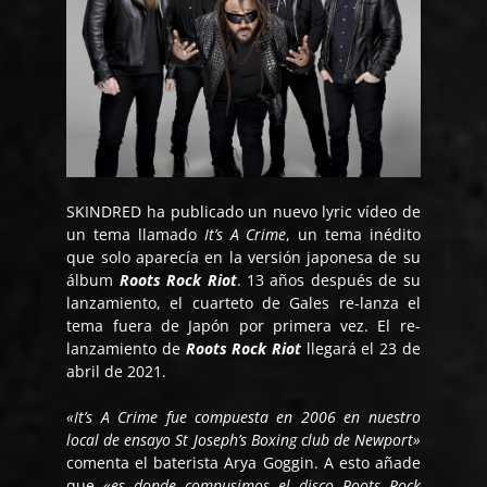
SKINDRED ha publicado un nuevo lyric vídeo de
un tema llamado
It’s A Crime
, un tema inédito
que solo aparecía en la versión japonesa de su
álbum
Roots Rock Riot
. 13 años después de su
lanzamiento, el cuarteto de Gales re-lanza el
tema fuera de Japón por primera vez. El re-
lanzamiento de
Roots Rock Riot
llegará el 23 de
abril de 2021.
«It’s A Crime fue compuesta en 2006 en nuestro
local de ensayo St Joseph’s Boxing club de Newport»
comenta el baterista Arya Goggin. A esto añade
que
«es donde compusimos el disco Roots Rock