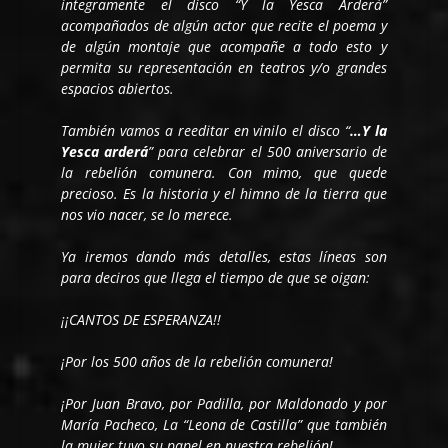
íntegramente el disco “Y la Yesca Arderá”
acompañados de algún actor que recite el poema y
de algún montaje que acompañe a todo esto y
permita su representación en teatros y/o grandes
espacios abiertos.
También vamos a reeditar en vinilo el disco “
…Y la
Yesca arderá
” para celebrar el 500 aniversario de
la rebelión comunera. Con mimo, que quede
precioso. Es la historia y el himno de la tierra que
nos vio nacer, se lo merece.
Ya iremos dando más detalles, estas líneas son
para deciros que llega el tiempo de que se oigan:
¡¡CANTOS DE ESPERANZA!!
¡Por los 500 años de la rebelión comunera!
¡Por Juan Bravo, por Padilla, por Maldonado y por
María Pacheco, La “Leona de Castilla” que también
la mujer tuvo su papel en nuestra rebelión!