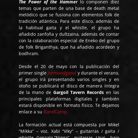
The Power of the Hammer
lo componen diez
temas que parten de una base de death metal
melódico que se fusiona con elementos folk de
tradición atlántica. Para este disco, además de
la habitual gaita y el whistle, el grupo ha
añadido zanfoña y dultzaina, además de contar
con la colaboración especial de Eneko del grupo
de folk Briganthya, que ha añadido acordeón y
bodhram.
Desde el 20 de mayo con la publicación del
Jormundgand
primer single
y durante el verano,
el grupo irá presentando varios singles y en
otoño se publicará el disco de manera íntegra
de la mano de
Gargoil Tavern Records
en las
principales plataformas digitales y también
estará disponible en formato físico. Te dejamos
BandCamp.
enlace a su
La formación actual está compuesta por Mikel
“Mikka” – voz, Xabi “Viky” – guitarras / gaita /
whistle, Gonzalo “Nigga” – guitarras, Unai – bajo