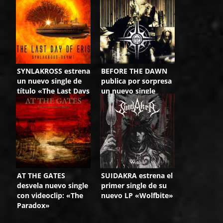
SYNLAKROSS estrena
BEFORE THE DAWN
un nuevo single de
publica por sorpresa
título «The Last Days
un nuevo single
Of Eris»
AT THE GATES
SUIDAKRA estrena el
desvela nuevo single
primer single de su
con videoclip: «The
nuevo LP «Wolfbite»
Paradox»