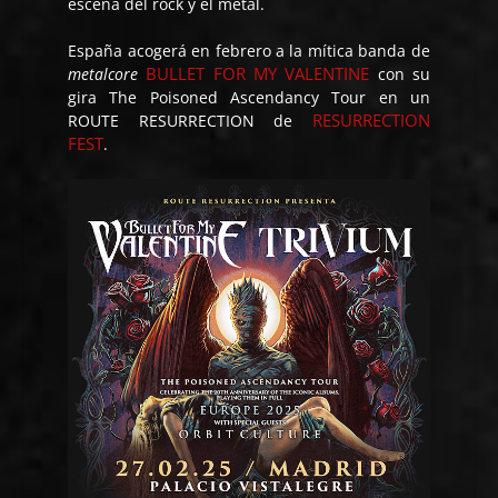
escena del
rock
y el
metal
.
España acogerá en febrero a la mítica banda de
BULLET FOR MY VALENTINE
metalcore
con su
gira
The Poisoned Ascendancy Tour
en un
RESURRECTION
ROUTE RESURRECTION de
FEST
.