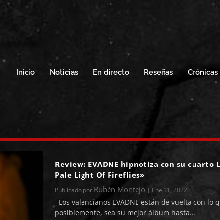
Inicio
Noticias
En directo
Reseñas
Crónicas
Review: EVADNE hipnotiza con su cuarto L
Pale Light Of Fireflies»
Rubén Montejo
Publicado por
|
Ene 11, 2022
Los valencianos EVADNE están de vuelta con lo q
posiblemente, sea su mejor álbum hasta...