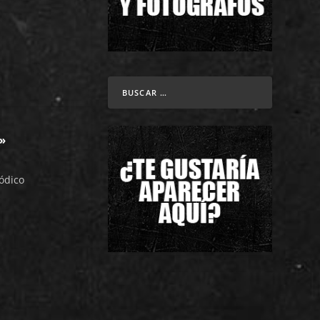
»
ódico