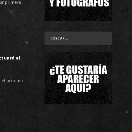
por primera
tuará el
el próximo