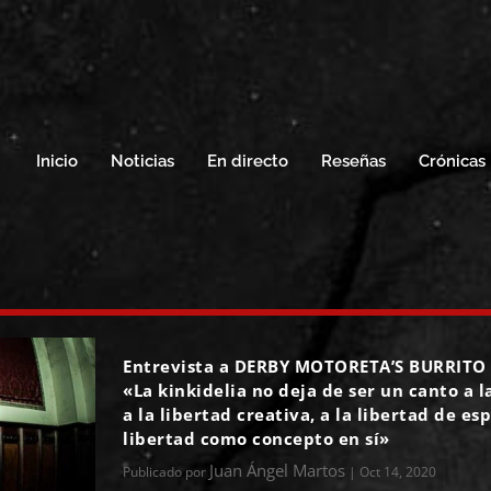
Inicio
Noticias
En directo
Reseñas
Crónicas
Entrevista a DERBY MOTORETA’S BURRITO
«La kinkidelia no deja de ser un canto a l
a la libertad creativa, a la libertad de esp
libertad como concepto en sí»
Juan Ángel Martos
Publicado por
|
Oct 14, 2020