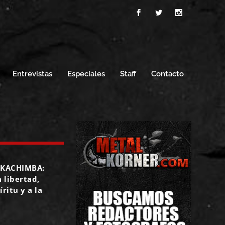
Entrevistas
Especiales
Staff
Contacto
 KACHIMBA:
a libertad,
íritu y a la