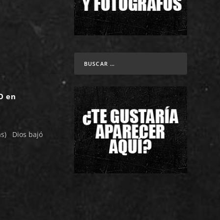
O en
as) Dios bajó