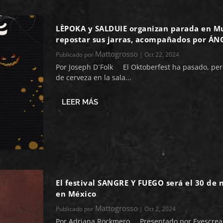
LÈPOKA y SALDUIE organizan parada en M
repostar sus jarras, acompañados por Á
Mattogrosso
Publicado por
|
Oct 22, 2024
Por Joseph D´Folk El Oktoberfest ha pasado, pero
de cerveza en la sala...
LEER MÁS
El festival SANGRE Y FUEGO será el 30 de
en México
Mattogrosso
Publicado por
|
Oct 2, 2024
Por Adriana Rockmero Presentado por Eyescre