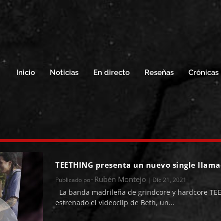
Inicio
Noticias
En directo
Reseñas
Crónicas
TEETHING presenta un nuevo single llam
Rubén Montejo
Publicado por
|
Dic 21, 2021
La banda madrileña de grindcore y hardcore TE
estrenado el videoclip de Beth, un...