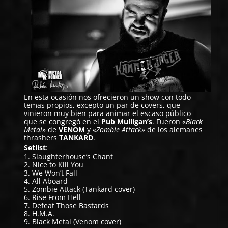
En esta ocasión nos ofrecieron un show con todo
temas propios, excepto un par de covers, que
vinieron muy bien para animar el escaso público
que se congregó en el
Pub Mulligan’s
. Fueron «
Black
Metal
» de
VENOM
y «
Zombie Attack
» de los alemanes
thrashers
TANKARD
.
Setlist
:
1. Slaughterhouse’s Chant
2. Nice to Kill You
3. We Won’t Fall
4. All Aboard
5. Zombie Attack (Tankard cover)
6. Rise From Hell
7. Defeat Those Bastards
8. H.M.A.
9. Black Metal (Venom cover)