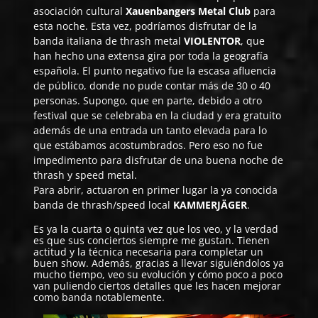
asociación cultural
Xauenbangers Metal Club
para
esta noche. Esta vez, podríamos disfrutar de la
banda italiana de thrash metal
VIOLENTOR
, que
han hecho una extensa gira por toda la geografía
española. El punto negativo fue la escasa afluencia
de público, donde no pude contar más de 30 o 40
personas. Supongo, que en parte, debido a otro
festival que se celebraba en la ciudad y era gratuito
además de una entrada un tanto elevada para lo
que estábamos acostumbrados. Pero eso no fue
impedimento para disfrutar de una buena noche de
thrash y speed metal.
Para abrir, actuaron en primer lugar la ya conocida
banda de thrash/speed local
KAMMERJÄGER
.
Es ya la cuarta o quinta vez que los veo, y la verdad
es que sus conciertos siempre me gustan. Tienen
actitud y la técnica necesaria para completar un
buen show. Además, gracias a llevar siguiéndolos ya
mucho tiempo, veo su evolución y cómo poco a poco
van puliendo ciertos detalles que les hacen mejorar
como banda notablemente.