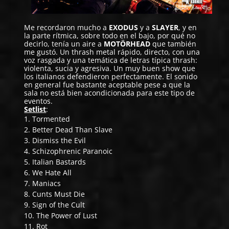
Me recordaron mucho a
EXODUS
y a
SLAYER
, y en
la parte rítmica, sobre todo en el bajo, por qué no
decirlo, tenía un aire a
MOTÖRHEAD
que también
me gustó. Un thrash metal rápido, directo, con una
voz rasgada y una temática de letras típica thrash:
violenta, sucia y agresiva. Un muy buen show que
los italianos defendieron perfectamente. El sonido
en general fue bastante aceptable pese a que la
sala no está bien acondicionada para este tipo de
eventos.
Setlist
:
1. Tormented
2. Better Dead Than Slave
3. Dismiss the Evil
4. Schizophrenic Paranoic
5. Italian Bastards
6. We Hate All
7. Maniacs
8. Cunts Must Die
9. Sign of the Cult
10. The Power of Lust
11. Rot