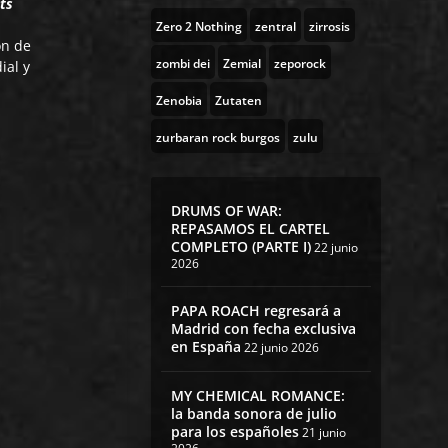
ts
Zero 2 Nothing
zentral
zirrosis
ón de
zombi dei
Zemial
zeporock
ial y
Zenobia
Zutaten
zurbaran rock burgos
zulu
DRUMS OF WAR:
REPASAMOS EL CARTEL
COMPLETO (PARTE I)
22 junio
2026
PAPA ROACH regresará a
Madrid con fecha exclusiva
en España
22 junio 2026
MY CHEMICAL ROMANCE:
la banda sonora de julio
para los españoles
21 junio