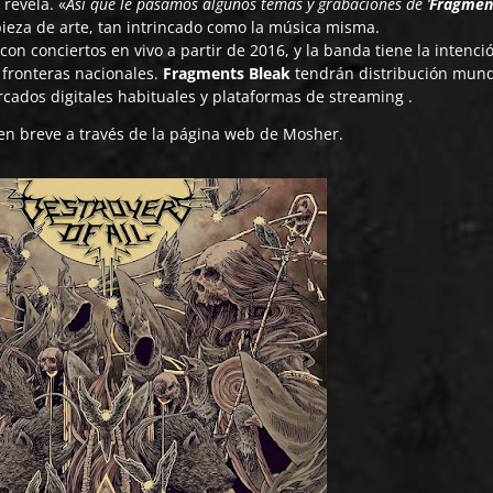
 revela. «
Así que le pasamos algunos temas y grabaciones de ‘
Fragmen
pieza de arte, tan intrincado como la música misma.
n conciertos en vivo a partir de 2016, y la banda tiene la intenci
 fronteras nacionales.
Fragments Bleak
tendrán distribución mund
rcados digitales habituales y plataformas de streaming .
en breve a través de la
página web de Mosher.