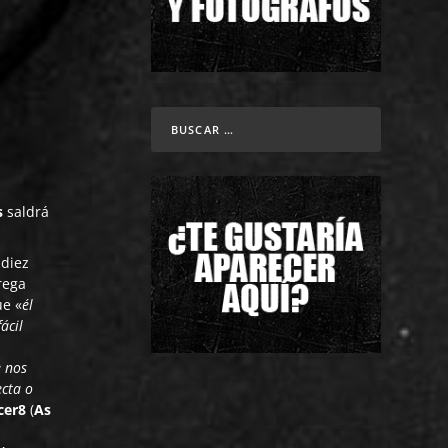
s
saldrá
 diez
rega
ue «
él
ácil
e nos
ecta o
cer8
(
As