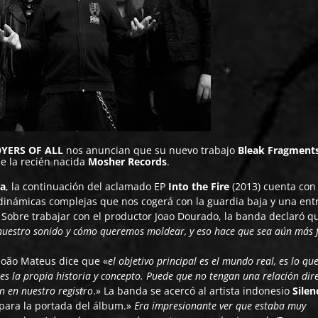
YERS OF ALL
nos anuncian que su nuevo trabajo
Bleak Fragment
e la recién nacida
Mosher Records
.
ra
, la continuación del aclamado EP
Into the Fire
(2013) cuenta con
, dinámicas complejas que nos cogerá con la guardia baja y una ent
. Sobre trabajar con el productor Joao Dourado, la banda declaró q
 nuestro sonido y cómo queremos moldear, y eso hace que sea aún más f
João Mateus dice que «
el objetivo principal es el mundo real, es lo qu
 es la propia historia y concepto. Puede que no tengan una relación dir
n en nuestro registro
.» La banda se acercó al artista indonesio
Silen
 para la portada del álbum.»
Era impresionante ver que estaba muy