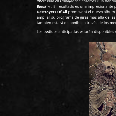
interesado en trabajar con nosotros
«, la banda
Bleak’
«-. El resultado es una impresionante 
Destroyers Of All
promoverá el nuevo álbum co
ampliar su programa de giras más allá de las
también estará disponible a través de los me
Los pedidos anticipados estarán disponibles 