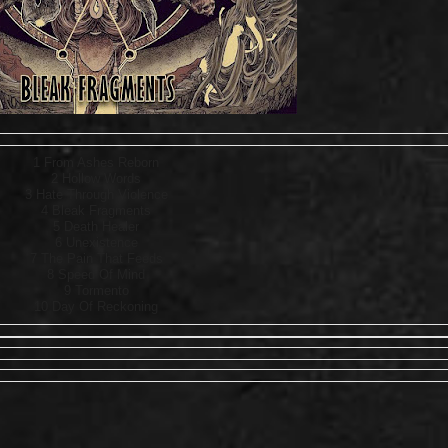
1 From Ashes Reborn
2 Hollow Words
3 Hate Through Violence
4 Bleak Fragments
5 Death Healer
6 Unexistence
7 The Pain That Feeds
8 Speed Of Mind
9 Tormento
10 Day Of Reckoning