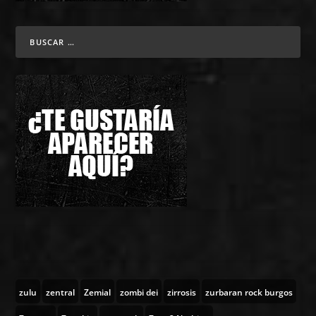
zulu
zentral
Zemial
zombi dei
zirrosis
zurbaran rock burgos