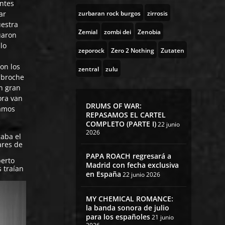
entes
ar
zurbaran rock burgos
zirrosis
uestra
Zemial
zombi dei
Zenobia
uaron
ulo
zeporock
Zero 2 Nothing
Zutaten
a
on los
zentral
zulu
 broche
un gran
ora van
DRUMS OF WAR:
ramos
REPASAMOS EL CARTEL
COMPLETO (PARTE I)
22 junio
2026
gaba el
ares de
PAPA ROACH regresará a
berto
Madrid con fecha exclusiva
 traían
en España
22 junio 2026
MY CHEMICAL ROMANCE:
la banda sonora de julio
para los españoles
21 junio