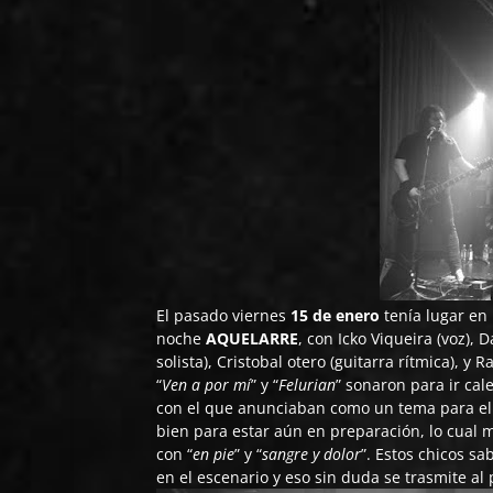
El pasado viernes
15 de enero
tenía lugar en 
noche
AQUELARRE
, con Icko Viqueira (voz),
solista), Cristobal otero (guitarra rítmica), y 
“
Ven a por mí
” y “
Felurian
” sonaron para ir ca
con el que anunciaban como un tema para el n
bien para estar aún en preparación, lo cual
con “
en pie
” y “
sangre y dolor
”. Estos chicos sa
en el escenario y eso sin duda se trasmite al 