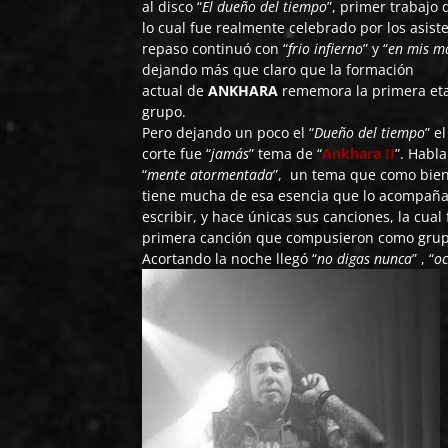
al disco “
El dueño del tiempo
”, primer trabajo
lo cual fue realmente celebrado por los asist
repaso continuó con “
frio infierno
” y “
en mis m
dejando más que claro que la formación
actual de
ANKHARA
rememora la primera et
grupo.
Pero dejando un poco el “
Dueño del tiempo
” e
corte fue “
jamás
” tema de “
Ankhara II
”. Habl
“
mente atormentada
”, un tema que como bien
tiene mucha de esa esencia que lo acompaña 
escribir, y hace únicas sus canciones, la cual 
primera canción que compusieron como grup
Acortando la noche llegó “
no digas nunca
” , “
oc