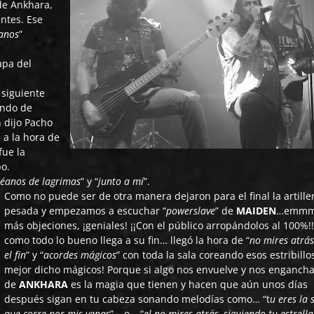
 de Ankhara,
entes. Ese
anos
”
apa del
l siguiente
ando de
 dijo Pacho
a la hora de
fue la
o.
éanos de lagrimas
” y “
junto a mí
”.
Como no puede ser de otra manera dejaron para el final la artille
pesada y empezamos a escuchar “
powerslave
” de
MAIDEN
…emmm
más objeciones, ¡geniales! ¡¡Con el público arropándolos al 100%!!
como todo lo bueno llega a su fin… llegó la hora de “
no mires atrá
el fin
” y “
acordes mágicos
” con toda la sala coreando esos estribill
mejor dicho mágicos! Porque si algo nos envuelve y nos enganch
de
ANKHARA
es la magia que tienen y hacen que aún unos días
después sigan en tu cabeza sonando melodías como… “t
u eres la 
que corre por mis venas
”… o… “
el no mires atrás, siguiendo tu estrell