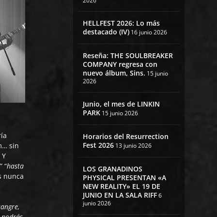
2026
HELLFEST 2026: Lo más
destacado (IV)
16 junio 2026
Reseña: THE SOULBREAKER
COMPANY regresa con
nuevo álbum, Sins.
15 junio
2026
Junio, el mes de LINKIN
PARK
15 junio 2026
ría
Horarios del Resurrection
Fest 2026
… sin
13 junio 2026
 Y
s
” “
hasta
LOS GRANADINOS
os nunca
PHYSICAL PRESENTAN «A
a
NEW REALITY» EL 19 DE
JUNIO EN LA SALA RIFF
6
junio 2026
sangre,
a podrás