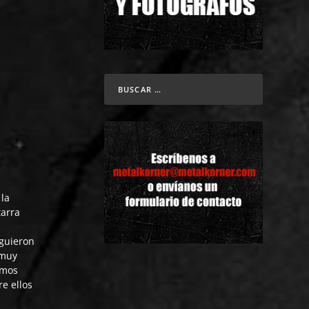
la
tarra
iguieron
 muy
imos
re ellos