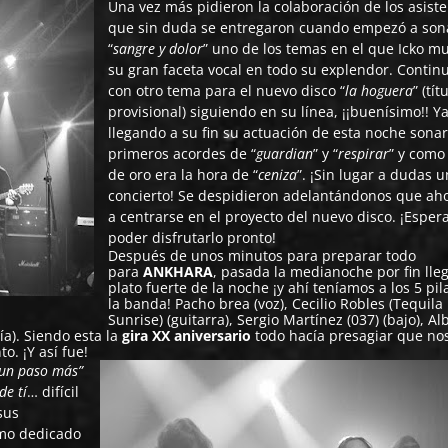
Una vez más pidieron la colaboración de los asist
que sin duda se entregaron cuando empezó a son
“
sangre y dolor
” uno de los temas en el que Icko m
su gran faceta vocal en todo su explendor. Contin
con otro tema para el nuevo disco “
la hoguera
” (tít
provisional) siguiendo en su línea, ¡¡buenísimo!! Y
llegando a su fin su actuación de esta noche sonar
primeros acordes de “
guardian
” y “
respirar
” y como
de oro era la hora de “
ceniza
”. ¡Sin lugar a dudas 
concierto! Se despidieron adelantándonos que ah
a centrarse en el proyecto del nuevo disco. ¡Espe
poder disfrutarlo pronto!
Después de unos minutos para preparar todo
para
ANKHARA
, pasada la medianoche por fin lle
plato fuerte de la noche ¡y ahí teníamos a los 5 pil
la banda! Pacho brea (voz), Cecilio Robles (Tequila
Sunrise) (guitarra), Sergio Martínez (037) (bajo), Al
ía). Siendo esta la
gira XX aniversario
todo hacía presagiar que nos
o. ¡Y así fue!
un paso más”
de tí
… difícil
sus
amo dedicado