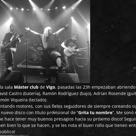
la sala
Máster club
de
Vigo
, pasadas las 23h empezaban abriendo 
 David Castro (batería), Ramón Rodríguez (bajo), Adrian Rosende (gui
Ramón Viqueira (teclado).
lentando motores, con sus fieles seguidores de siempre coreando s
uevo disco con título provisional de “
Grita tu nombre
”. Me sonó
 me hace tener muy buenos presagios hacia su próximo disco! Segu
ben bien lo que se hacen, y se les nota el buen rollo que tienen ent
público!