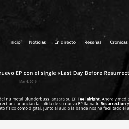
Inicio
Noticias
En directo
Reseñas
Crónicas
evo EP con el single «Last Day Before Resurrec
Mar 4, 2016
del nu metal
Blunderbuss
lanzara su EP
Feel alright.
Ahora y media
rection»
anuncian la salida de su nuevo EP llamado
Resurrection
to físico como digital. Junto al audio la banda nos ha facilitado el 