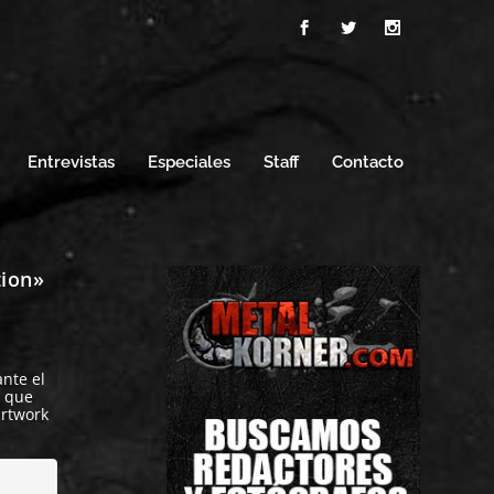
Entrevistas
Especiales
Staff
Contacto
tion»
nte el
y que
artwork