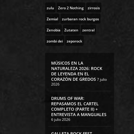
zulu
Zero 2 Nothing
zirrosis
Zemial
zurbaran rock burgos
Zenobia
Zutaten
zentral
zombi dei
zeporock
MÚSICOS EN LA
NATURALEZA 2026: ROCK
DE LEYENDA EN EL
CORAZÓN DE GREDOS
7 julio
2026
DRUMS OF WAR:
REPASAMOS EL CARTEL
COMPLETO (PARTE II) +
ENTREVISTA A MANGUALES
6 julio 2026
GALLETA ROCK FEST