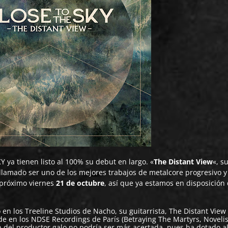
KY
ya tienen listo al 100% su debut en largo. «
The Distant View
«, s
 llamado ser uno de los mejores trabajos de metalcore progresivo y
l próximo viernes
21 de octubre
, así que ya estamos en disposición
o en los
Treeline Studios
de Nacho, su guitarrista, The Distant View
de en los
NDSE Recordings
de París (Betraying The Martyrs, Novelis
ión del productor galo no podría ser más acertada, pues ha dotado 