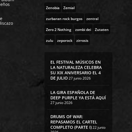
leños
Zenobia
Zemial
de
zurbaran rock burgos
zentral
discazo
Zero 2 Nothing
zombi dei
Zutaten
zulu
zeporock
zirrosis
EL FESTIVAL MÚSICOS EN
LA NATURALEZA CELEBRA
SU XIX ANIVERSARIO EL 4
DE JULIO
27 junio 2026
LA GIRA ESPAÑOLA DE
DEEP PURPLE YA ESTÁ AQUÍ
27 junio 2026
DRUMS OF WAR:
REPASAMOS EL CARTEL
COMPLETO (PARTE I)
22 junio