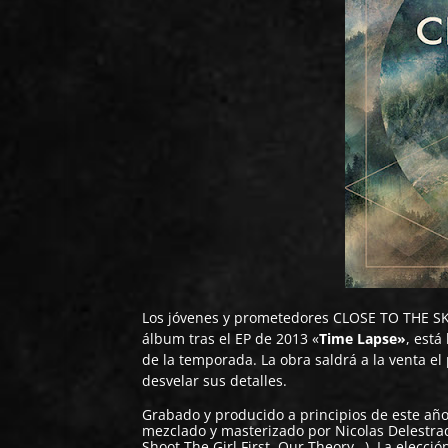
Los jóvenes y prometedores
CLOSE TO THE S
álbum tras el EP de 2013 «
Time Lapse»
, está
de la temporada. La obra saldrá a la venta e
desvelar sus detalles.
Grabado y producido a principios de este añ
mezclado y masterizado por Nicolas Delestra
Shoot The Girl First, Our Theory…). La elecc