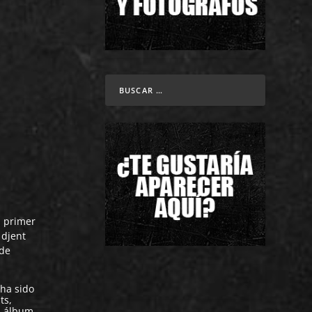
u primer
 djent
 de
 ha sido
ts,
al álbum