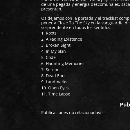
de una pegada y energía descomunales, sacand
presentan.
Os dejamos con la portada y el tracklist com
poner a Close To The Sky en la vanguardia 
sorprendente en todos los sentidos.
1. Roots
2. A Fading Existence
3. Broken Sight
4. In My Skin
5. Code
6. Haunting Memories
7. Serene
8. Dead End
9. Landmarks
10. Open Eyes
11. Time Lapse
Pub
Publicaciones no relacionadas.