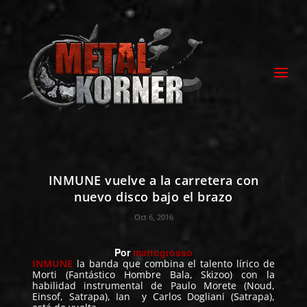
INMUNE vuelve a la carretera con
nuevo disco bajo el brazo
Oct 6, 2016
Por
mattogrosso
INMUNE
la banda
que combina el
talento lírico de
Morti (Fantástic
o Hombre Bala, Skizoo) con la
habilidad instrument
al de Paulo Morete (Noud,
Einsof, Satrapa), Ian y Carlos Dogliani (Satrapa),