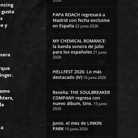
2026
uncing
s gusta
PAPA ROACH regresará a
es
Madrid con fecha exclusiva
ne y
en España
22 junio 2026
MY CHEMICAL ROMANCE:
la banda sonora de julio
para los españoles
21 junio
imera
2026
orque
HELLFEST 2026: Lo más
ringer.
destacado (IV)
16 junio 2026
 como
Reseña: THE SOULBREAKER
hters,
COMPANY regresa con
nuevo álbum, Sins.
15 junio
la
2026
Junio, el mes de LINKIN
 a
PARK
15 junio 2026