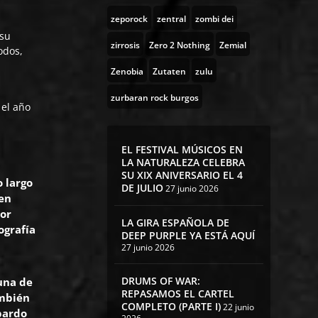
zeporock
zentral
zombi dei
 su
zirrosis
Zero 2 Nothing
Zemial
odos,
Zenobia
Zutaten
zulu
zurbaran rock burgos
 el año
EL FESTIVAL MÚSICOS EN
LA NATURALEZA CELEBRA
SU XIX ANIVERSARIO EL 4
o largo
DE JULIO
27 junio 2026
 en
jor
LA GIRA ESPAÑOLA DE
ografía
DEEP PURPLE YA ESTÁ AQUÍ
27 junio 2026
DRUMS OF WAR:
 una de
REPASAMOS EL CARTEL
ambién
COMPLETO (PARTE I)
22 junio
bardo