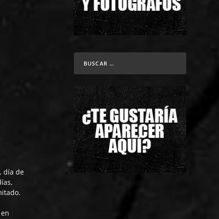
, día de
ías,
mitado.
 en