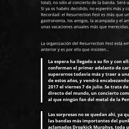
total), no sólo al concierto de la banda. Será
Si ya os habéis decidido, no esperéis más y c
Recordad: el Resurrection Fest es más que un 
gastronomía, los amigos, la acampada y el a
unas vacaciones anuales más que merecidas
La organización del Resurrection Fest está e
anterior y es por ello que insisten…
La espera ha llegado a su fin y con e
conforman el primer adelanto de car
superarnos todavía más y traer a una
de estos años, y vendrá encabezando 
2017 el viernes 7 de julio. Se trata 
directo del mundo, un concierto comp
al que ningún fan del metal de la Pe
Las sorpresas no se quedan ahí, ya q
las bandas más importantes del punk 
aclamados Dropkick Murphys, toda un