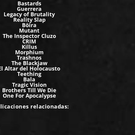
Bastards
Guerrera
Legacy of Brutality
Reality Slap
Böira
Mutant
The Inspector Cluzo
CRIM
Killus
Morphium
Trashnos
The Blackjaw
El Altar del Holocausto
Teething
Bala
Tragic Vision
Brothers Till We Die
One For Apocalypse
licaciones relacionadas: