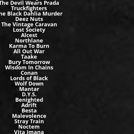
The Devil Wears Prada
Truckfighters
he Black Dahlia Murder
Deez Nuts
The Vintage Caravan
Lost Society
Alcest
Northlane
Karma To Burn
All Out War
Taake
Bury Tomorrow
Wisdom In Chains
Conan
Lords of Black
Wolf Down
Mantar
D.Y.S.
Benighted
Adrift
Besta
Malevolence
Stray Train
Noctem
Vita Imana