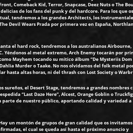
c Front, Comeback Kid, Terror, Snapcase, Deez Nuts o The Bo
delicias de los fans del punk y del hardcore. Para los que o
ctual, tendremos a los grandes Architects, los instrumental
The Devil Wears Prada por primera vez en España, Northla
ncanta el hard rock, tendremos a los australianos Airbourne,
C. Yéndonos al metal extremo, Arch Enemy tocarán por pr
as como Mayhem tocando su mítico álbum “De Mysteriis Dom
Dahlia Murder o Taake. No nos olvidamos del folk metal p
lar hasta altas horas, ni del thrash con Lost Society o Warb
os sureños, el Desert Stage, tendremos a grandes nombres
espedida “Last Daze Here”, Alcest, Orange Goblin o Truckfig
 parte de nuestro público, aportando calidad y variedad a 
o. Hay un montón de grupos de gran calidad que os invitamos
nfirmadas, el cual se queda así hasta el próximo anuncio y