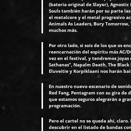
(batería original de Slayer), Agnosti
Souls también harán por su parte las 
el metalcore y el metal progresivo a
Animals As Leaders, Bury Tomorrow, 
muchos más.
Por otro lado, si sois de los que os e
reencarnación del espíritu más AC/D
vez en el festival, y tendremos joy
Sathanas”, Napalm Death, The Black 
Eluveitie y Korpiklaani nos harán bai
En nuestro nuevo escenario de sonid
Red Fang, Pentagram con su gira de d
que estamos seguros alegrarán a gran
programación.
Pero el cartel no se queda ahí, clar
descubrir en el listado de bandas co