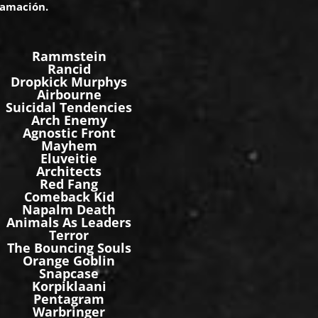
ramación.
Rammstein
Rancid
Dropkick Murphys
Airbourne
Suicidal Tendencies
Arch Enemy
Agnostic Front
Mayhem
Eluveitie
Architects
Red Fang
Comeback Kid
Napalm Death
Animals As Leaders
Terror
The Bouncing Souls
Orange Goblin
Snapcase
Korpiklaani
Pentagram
Warbringer