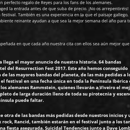
 un perfecto regalo de Reyes para los fans de los alemanes.
oged la entrada antes de que suba de precio. ¡No os arrepentiréis!
festival. También es una experiencia en la que el paisaje gallego,
mbiente reinante ayudan a que sea la mejor semana del año para t
.
mpeñada en que cada año nuestra cita con ellos sea aún mejor que
lla llega el mayor anuncio de nuestra historia. 64 bandas
tel del Resurrection Fest 2017. Este año hemos conseguido
 de las mayores bandas del planeta, de las más pedidas a l
el festival en una fecha única en toda la Península Ibérica
de los alemanes Rammstein, quienes llevarán a Viveiro el me
leto de larga duración lleno de toda su pirotecnia y escen
nínsula puede faltar.
ue otra de las bandas más pedidas desde nuestros inicios y
rock, Rancid, también estarán en el festival junto a los t
a fiesta asegurada. Suicidal Tendencies junto a Dave Lom